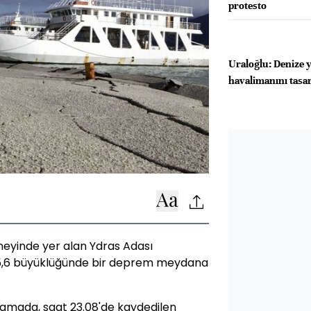
protesto
Uraloğlu: Denize 
havalimanını tasar
neyinde yer alan Ydras Adası
e 5,6 büyüklüğünde bir deprem meydana
lamada, saat 23.08'de kaydedilen