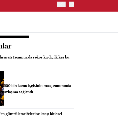
OYAK ÇİMENTO İKİNCİ ÇEY
nlar
ihracatı Temmuz'da rekor kırdı, ilk kez bu
600 bin kamu işçisinin maaş zammında
uzlaşma sağlandı
ın gümrük tarifelerine karşı kitlesel