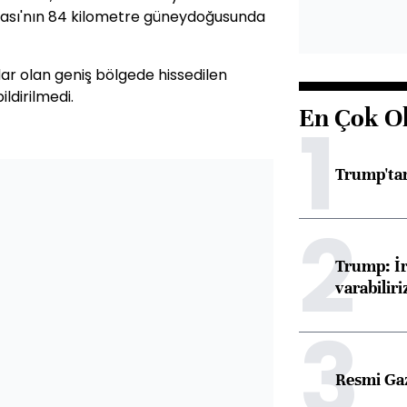
ası'nın 84 kilometre güneydoğusunda
dar olan geniş bölgede hissedilen
ldirilmedi.
En Çok O
1
Trump'tan
2
Trump: İr
varabiliri
3
Resmi Ga