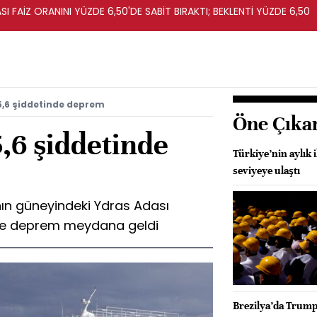
I FAİZ ORANINI YÜZDE 6,50'DE SABİT BIRAKTI; BEKLENTİ YÜZDE 6,50
5,6 şiddetinde deprem
Öne Çıka
,6 şiddetinde
Türkiye’nin aylık 
seviyeye ulaştı
nın güneyindeki Ydras Adası
nde deprem meydana geldi
Brezilya’da Trump’