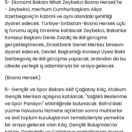
5- Ekonomi Bakanı Nihat Zeybekci Bosna Hersek'te
- Zeybekci, merhum Cumhurbaşkanı Aliya
İzzetbegoviç'in kabrini ve aynı alandaki şehitliği
ziyaret edecek. Türkiye-Sırbistan-Bosna Hersek üçlü
iş forumu açılış törenine katılacak Zeybekci, Bakanlar
Konseyi Başkanı Denis Zvizdiç ile ikili görüşme
gerçekleştirecek, Ziraatbank Genel Merkez binasını
ziyaret edecek, Devlet Başkanlığı Konseyi Üyesi Bakir
İzetbegoviç ile ikili görüşme yapacak, ardından da bu
ülkede yerleşik iş adamlarıyla bir araya gelecek.
(Bosna Hersek)
6- Gençlik ve Spor Bakanı Akif Çağatay Kılıç, Atakum
Gençlik Merkezi açılışına katılacak, "Sağlıklı Beslenme
ve Spor Panayırı" etkinliğinde bulunacak. Bafra'daki
yüzme havuzunu hizmete açtıktan sonra muhtarlar
ve sivil toplum kuruluşlarının temsilcileriyle yemekte
bir araya gelecek olan Kılıç, Gençlik Buluşması'na
katılıp, Dededağı ve Çetinkaya mahallelerini ziyaret