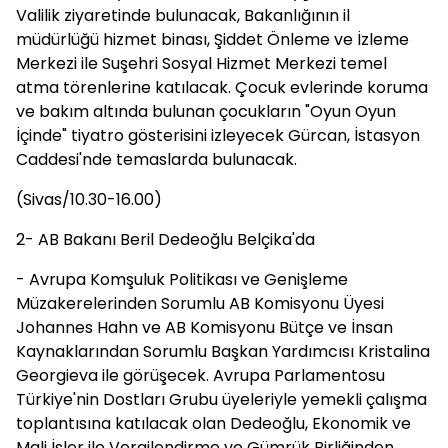
Valilik ziyaretinde bulunacak, Bakanlığının il
müdürlüğü hizmet binası, Şiddet Önleme ve İzleme
Merkezi ile Suşehri Sosyal Hizmet Merkezi temel
atma törenlerine katılacak. Çocuk evlerinde koruma
ve bakım altında bulunan çocukların "Oyun Oyun
İçinde" tiyatro gösterisini izleyecek Gürcan, İstasyon
Caddesi'nde temaslarda bulunacak.
(Sivas/10.30-16.00)
2- AB Bakanı Beril Dedeoğlu Belçika'da
- Avrupa Komşuluk Politikası ve Genişleme
Müzakerelerinden Sorumlu AB Komisyonu Üyesi
Johannes Hahn ve AB Komisyonu Bütçe ve İnsan
Kaynaklarından Sorumlu Başkan Yardımcısı Kristalina
Georgieva ile görüşecek. Avrupa Parlamentosu
Türkiye'nin Dostları Grubu üyeleriyle yemekli çalışma
toplantısına katılacak olan Dedeoğlu, Ekonomik ve
Mali İşler ile Vergilendirme ve Gümrük Birliğinden