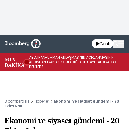
Canlı
ABD, İRAN-UMMAN ANLAŞMASININ AÇIKLANMASININ
AB
SON
ARDINDAN İRAN'A UYGULADIĞI ABLUKAYI KALDIRACAK -
GE
DAKİKA
REUTERS
UY
Bloomberg HT
Haberler
Ekonomi ve siyaset gündemi - 20
Ekim Salı
Ekonomi ve siyaset gündemi - 20