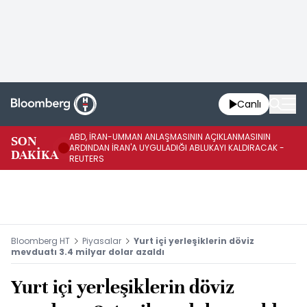
Canlı
ABD, İRAN-UMMAN ANLAŞMASININ AÇIKLANMASININ
AB
SON
ARDINDAN İRAN'A UYGULADIĞI ABLUKAYI KALDIRACAK -
GE
DAKİKA
REUTERS
UY
Bloomberg HT
Piyasalar
Yurt içi yerleşiklerin döviz
mevduatı 3.4 milyar dolar azaldı
Yurt içi yerleşiklerin döviz