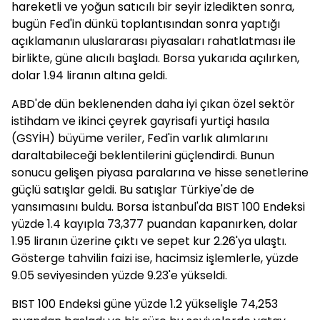
hareketli ve yoğun satıcılı bir seyir izledikten sonra,
bugün Fed'in dünkü toplantısından sonra yaptığı
açıklamanın uluslararası piyasaları rahatlatması ile
birlikte, güne alıcılı başladı. Borsa yukarıda açılırken,
dolar 1.94 liranın altına geldi.
ABD'de dün beklenenden daha iyi çıkan özel sektör
istihdam ve ikinci çeyrek gayrisafi yurtiçi hasıla
(GSYİH) büyüme veriler, Fed'in varlık alımlarını
daraltabileceği beklentilerini güçlendirdi. Bunun
sonucu gelişen piyasa paralarına ve hisse senetlerine
güçlü satışlar geldi. Bu satışlar Türkiye'de de
yansımasını buldu. Borsa İstanbul'da BIST 100 Endeksi
yüzde 1.4 kayıpla 73,377 puandan kapanırken, dolar
1.95 liranın üzerine çıktı ve sepet kur 2.26'ya ulaştı.
Gösterge tahvilin faizi ise, hacimsiz işlemlerle, yüzde
9.05 seviyesinden yüzde 9.23'e yükseldi.
BIST 100 Endeksi güne yüzde 1.2 yükselişle 74,253