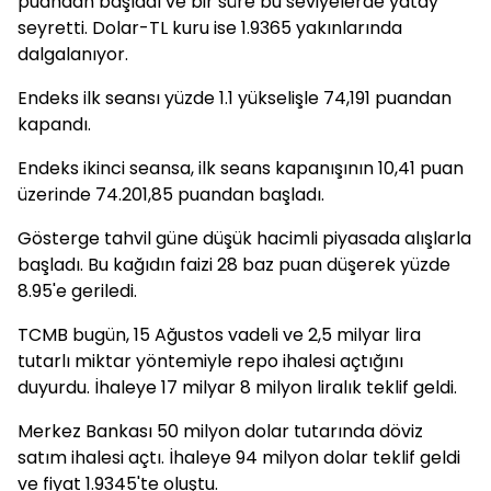
puandan başladı ve bir süre bu seviyelerde yatay
seyretti. Dolar-TL kuru ise 1.9365 yakınlarında
dalgalanıyor.
Endeks ilk seansı yüzde 1.1 yükselişle 74,191 puandan
kapandı.
Endeks ikinci seansa, ilk seans kapanışının 10,41 puan
üzerinde 74.201,85 puandan başladı.
Gösterge tahvil güne düşük hacimli piyasada alışlarla
başladı. Bu kağıdın faizi 28 baz puan düşerek yüzde
8.95'e geriledi.
TCMB bugün, 15 Ağustos vadeli ve 2,5 milyar lira
tutarlı miktar yöntemiyle repo ihalesi açtığını
duyurdu. İhaleye 17 milyar 8 milyon liralık teklif geldi.
Merkez Bankası 50 milyon dolar tutarında döviz
satım ihalesi açtı. İhaleye 94 milyon dolar teklif geldi
ve fiyat 1.9345'te oluştu.