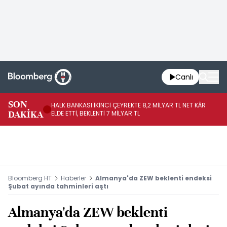
Canlı
SON
HALK BANKASI İKİNCİ ÇEYREKTE 8,2 MİLYAR TL NET KÂR
İŞ
DAKİKA
ELDE ETTİ, BEKLENTİ 7 MİLYAR TL
MÜ
Bloomberg HT
Haberler
Almanya'da ZEW beklenti endeksi
Şubat ayında tahminleri aştı
Almanya'da ZEW beklenti