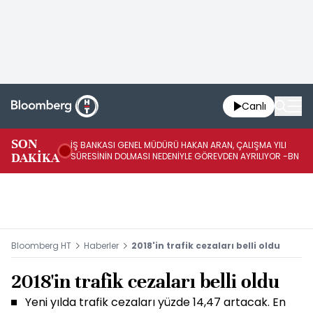
Canlı
SON
İŞ BANKASI GENEL MÜDÜRÜ HAKAN ARAN, ÇALIŞMA YILI
İŞ
DAKİKA
SÜRESİNİN DOLMASI NEDENİYLE GÖREVDEN AYRILIYOR -BN
AT
Bloomberg HT
Haberler
2018'in trafik cezaları belli oldu
2018'in trafik cezaları belli oldu
Yeni yılda trafik cezaları yüzde 14,47 artacak. En