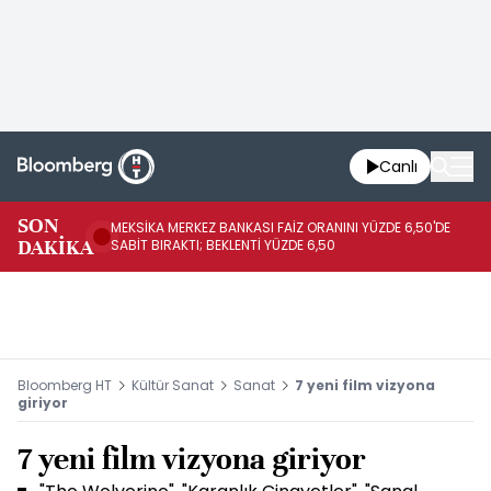
Canlı
SON
MEKSİKA MERKEZ BANKASI FAİZ ORANINI YÜZDE 6,50'DE
OY
DAKİKA
SABİT BIRAKTI; BEKLENTİ YÜZDE 6,50
AÇ
Bloomberg HT
Kültür Sanat
Sanat
7 yeni film vizyona
giriyor
7 yeni film vizyona giriyor