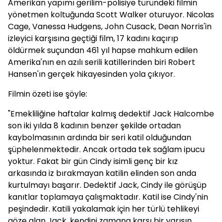
Amerikan yapımı gerilim-polisiye türündeki filmin
yönetmen koltuğunda Scott Walker oturuyor. Nicolas
Cage, Vanessa Hudgens, John Cusack, Dean Norris'in
izleyici karşısına geçtiği film, 17 kadını kaçırıp
öldürmek suçundan 461 yıl hapse mahkum edilen
Amerika'nın en azılı serili katillerinden biri Robert
Hansen'ın gerçek hikayesinden yola çıkıyor.
Filmin özeti ise şöyle:
"Emekliliğine haftalar kalmış dedektif Jack Halcombe
son iki yılda 8 kadının benzer şekilde ortadan
kaybolmasının ardında bir seri katil olduğundan
şüphelenmektedir. Ancak ortada tek sağlam ipucu
yoktur. Fakat bir gün Cindy isimli genç bir kız
arkasında iz bırakmayan katilin elinden son anda
kurtulmayı başarır. Dedektif Jack, Cindy ile görüşüp
kanıtlar toplamaya çalışmaktadır. Katil ise Cindy'nin
peşindedir. Katili yakalamak için her türlü tehlikeyi
göze alan Jack, kendini zamana karşı bir yarışın