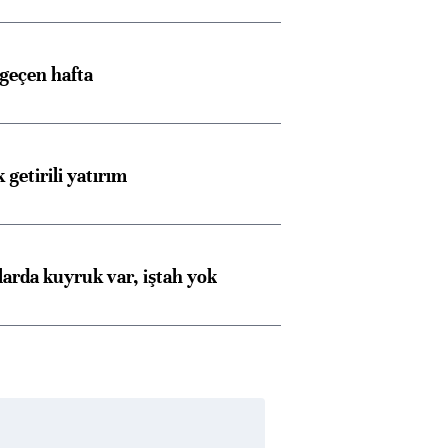
 geçen hafta
 getirili yatırım
larda kuyruk var, iştah yok