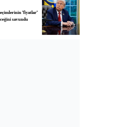
çimlerinin "fiyatlar"
eceğini savundu