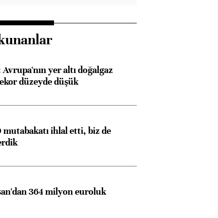
kunanlar
Avrupa'nın yer altı doğalgaz
rekor düzeyde düşük
mutabakatı ihlal etti, biz de
erdik
an'dan 364 milyon euroluk