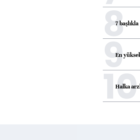
8
7 başlıkla
9
En yüksek
10
Halka arz