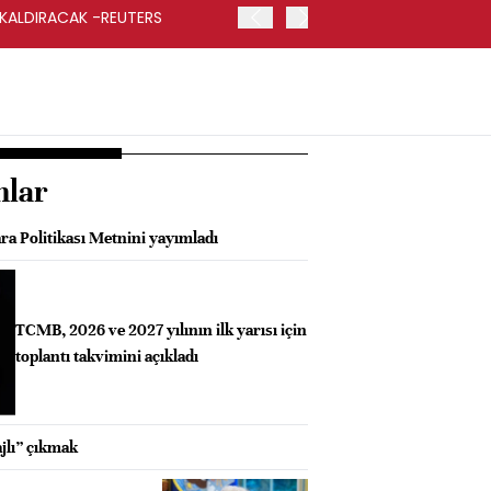
 KALDIRACAK -REUTERS
ABD DIŞİŞLERİ BAKANLIĞI
UYGULANACAK
nlar
ra Politikası Metnini yayımladı
TCMB, 2026 ve 2027 yılının ilk yarısı için
toplantı takvimini açıkladı
jlı” çıkmak