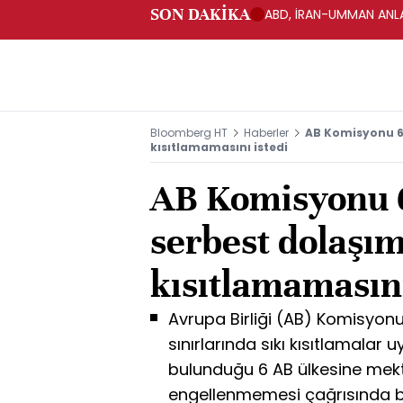
SON DAKİKA
ABD, İRAN-UMMAN ANLA
Bloomberg HT
Haberler
AB Komisyonu 6
kısıtlamamasını istedi
AB Komisyonu 
serbest dolaşım
kısıtlamamasını
Avrupa Birliği (AB) Komisyonu
sınırlarında sıkı kısıtlamalar
bulunduğu 6 AB ülkesine mek
engellenmemesi çağrısında 