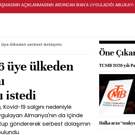
ŞMASININ AÇIKLANMASININ ARDINDAN İRAN'A UYGULADIĞI ABLUKAYI
 üye ülkeden serbest dolaşımı
Öne Çıka
6 üye ülkeden
TCMB 2026 yılı Pa
ı
 istedi
, Kovid-19 salgını nedeniyle
 uygulayan Almanya'nın da içinde
tup göndererek serbest dolaşımın
Halka arza “makya
bulundu