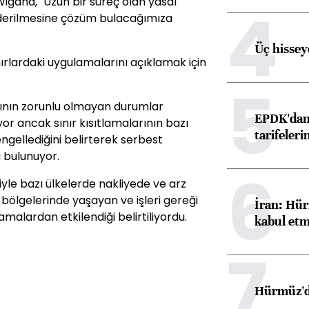
and, "Uzun bir süreç olan yasal
4
iderilmesine çözüm bulacağımıza
Üç hisseye
ırlardaki uygulamalarını açıklamak için
5
ının zorunlu olmayan durumlar
EPDK'dan 
or ancak sınır kısıtlamalarının bazı
tarifeleri
ngellediğini belirterek serbest
 bulunuyor.
6
yle bazı ülkelerde nakliyede ve arz
 bölgelerinde yaşayan ve işleri gereği
İran: Hür
lamalardan etkilendiği belirtiliyordu.
kabul etm
7
Hürmüz'de