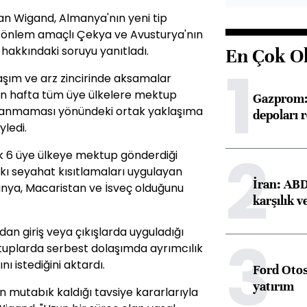
an Wigand, Almanya'nın yeni tip
 önlem amaçlı Çekya ve Avusturya'nın
 hakkındaki soruyu yanıtladı.
En Çok O
1
aşım ve arz zincirinde aksamalar
en hafta tüm üye ülkelere mektup
Gazprom: 
tlanmaması yönündeki ortak yaklaşıma
depoları 
ledi.
2
k 6 üye ülkeye mektup gönderdiği
sıkı seyahat kısıtlamaları uygulayan
İran: ABD 
anya, Macaristan ve İsveç olduğunu
karşılık v
rdan giriş veya çıkışlarda uyguladığı
3
uplarda serbest dolaşımda ayrımcılık
ı istediğini aktardı.
Ford Otos
yatırım
n mutabık kaldığı tavsiye kararlarıyla