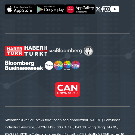
Sitemizdeki veriler Foreks tarafından sağlanmaktadır. NASDAQ, Dow Jones
Industrial Average, SHCOM, FTSE 100, CAC 40, DAX 30, Hang Seng, IBEX 35,
BOVESPA, VİOP ve Tahvil-bono verileri 15 dakika; CME, NYMEX VE S&P verileri 10