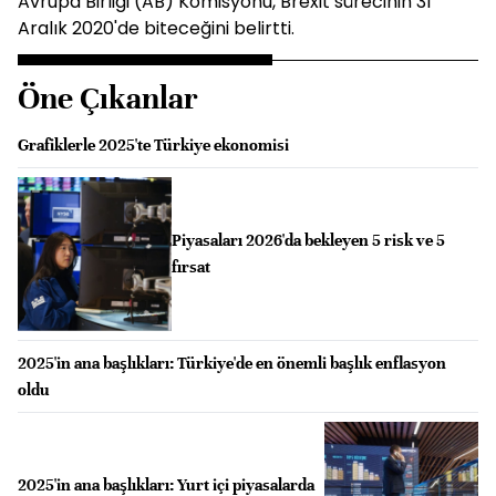
Avrupa Birliği (AB) Komisyonu, Brexit sürecinin 31
Aralık 2020'de biteceğini belirtti.
Öne Çıkanlar
Grafiklerle 2025'te Türkiye ekonomisi
Piyasaları 2026'da bekleyen 5 risk ve 5
fırsat
2025'in ana başlıkları: Türkiye'de en önemli başlık enflasyon
oldu
2025'in ana başlıkları: Yurt içi piyasalarda