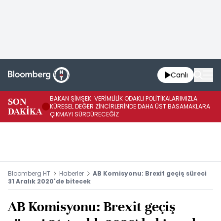
Canlı
BAKAN ŞİMŞEK: VERİMLİLİK ODAKLI POLİTİKALARIMIZLA
BA
SON
KÜRESEL DEĞER ZİNCİRLERİNDE DAHA ÜST BASAMAKLARA
VE
DAKİKA
ÇIKMAYI SÜRDÜRECEĞİZ
DÖ
Bloomberg HT
Haberler
AB Komisyonu: Brexit geçiş süreci
31 Aralık 2020'de bitecek
AB Komisyonu: Brexit geçiş