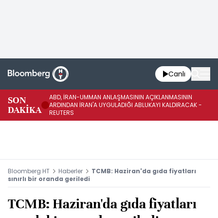
Canlı
ABD, İRAN-UMMAN ANLAŞMASININ AÇIKLANMASININ
AB
SON
ARDINDAN İRAN'A UYGULADIĞI ABLUKAYI KALDIRACAK -
GE
DAKİKA
REUTERS
UY
Bloomberg HT
Haberler
TCMB: Haziran'da gıda fiyatları
sınırlı bir oranda geriledi
TCMB: Haziran'da gıda fiyatları