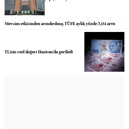
Mevsim etkisinden arındırılmış TÜFE aylık yüzde 2,04 arttı
TL'nin reel değeri Haziran'da geriledi