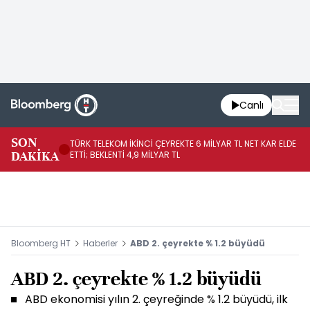
Canlı
SON
TÜRK TELEKOM İKİNCİ ÇEYREKTE 6 MİLYAR TL NET KAR ELDE
AB
DAKİKA
ETTİ; BEKLENTİ 4,9 MİLYAR TL
İR
Bloomberg HT
Haberler
ABD 2. çeyrekte % 1.2 büyüdü
ABD 2. çeyrekte % 1.2 büyüdü
ABD ekonomisi yılın 2. çeyreğinde % 1.2 büyüdü, ilk