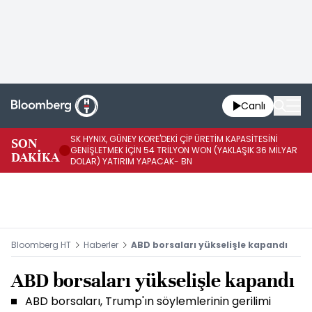
Canlı
SK HYNIX, GÜNEY KORE'DEKİ ÇİP ÜRETİM KAPASİTESİNİ
SON
BO
GENİŞLETMEK İÇİN 54 TRİLYON WON (YAKLAŞIK 36 MİLYAR
DAKİKA
AR
DOLAR) YATIRIM YAPACAK- BN
Bloomberg HT
Haberler
ABD borsaları yükselişle kapandı
ABD borsaları yükselişle kapandı
ABD borsaları, Trump'ın söylemlerinin gerilimi