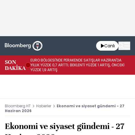
Canlı
EURO BÖLGESİ'NDE PERAKENDE SATIŞLAR HAZİRAN'DA
EU
SON
YILLIK YÜZDE 0,7 ARTTI; BEKLENTİ YÜZDE 1 ARTIŞ, ÖNCEKİ
AY
DAKİKA
YÜZDE 1,9 ARTIŞ
ÖN
Bloomberg HT
Haberler
Ekonomi ve siyaset gündemi - 27
Haziran 2026
Ekonomi ve siyaset gündemi - 27