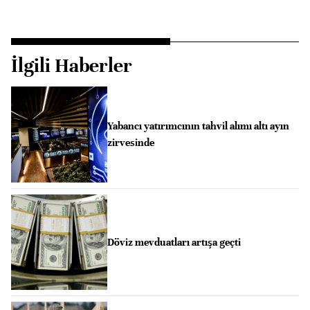
İlgili Haberler
Yabancı yatırımcının tahvil alımı altı ayın
zirvesinde
Döviz mevduatları artışa geçti