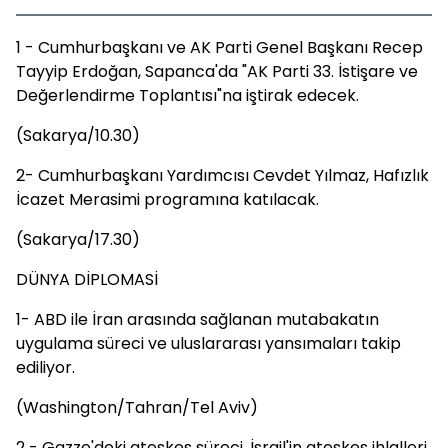
1 - Cumhurbaşkanı ve AK Parti Genel Başkanı Recep
Tayyip Erdoğan, Sapanca'da "AK Parti 33. İstişare ve
Değerlendirme Toplantısı"na iştirak edecek.
(Sakarya/10.30)
2- Cumhurbaşkanı Yardımcısı Cevdet Yılmaz, Hafızlık
İcazet Merasimi programına katılacak.
(Sakarya/17.30)
DÜNYA DİPLOMASİ
1- ABD ile İran arasında sağlanan mutabakatın
uygulama süreci ve uluslararası yansımaları takip
ediliyor.
(Washington/Tahran/Tel Aviv)
2 - Gazze'deki ateşkes süreci, İsrail'in ateşkes ihlalleri,