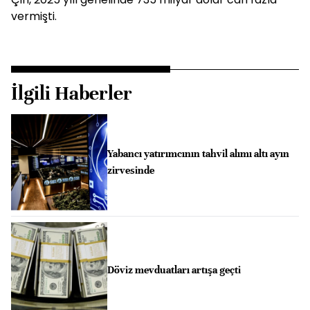
vermişti.
İlgili Haberler
Yabancı yatırımcının tahvil alımı altı ayın
zirvesinde
Döviz mevduatları artışa geçti