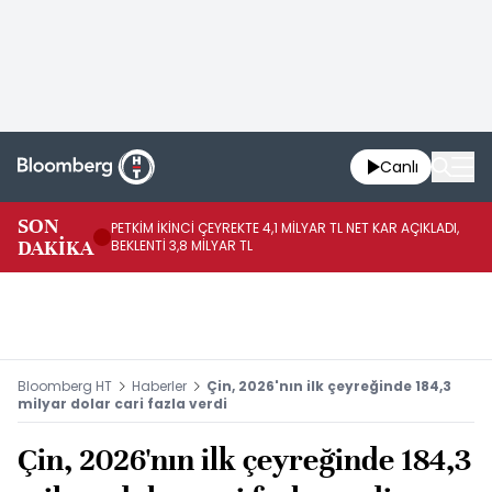
Canlı
SON
PETKİM İKİNCİ ÇEYREKTE 4,1 MİLYAR TL NET KAR AÇIKLADI,
İR
DAKİKA
BEKLENTİ 3,8 MİLYAR TL
UY
Bloomberg HT
Haberler
Çin, 2026'nın ilk çeyreğinde 184,3
milyar dolar cari fazla verdi
Çin, 2026'nın ilk çeyreğinde 184,3