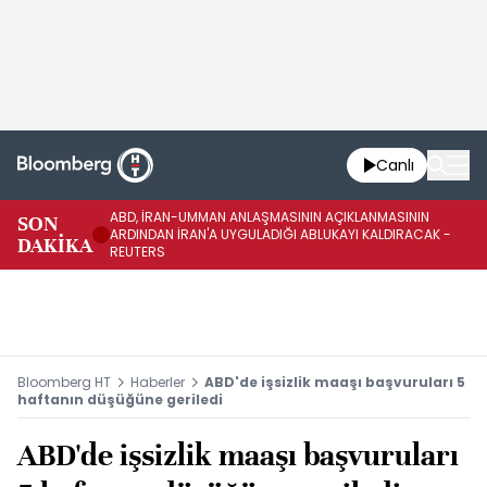
Canlı
ABD, İRAN-UMMAN ANLAŞMASININ AÇIKLANMASININ
AB
SON
ARDINDAN İRAN'A UYGULADIĞI ABLUKAYI KALDIRACAK -
GE
DAKİKA
REUTERS
UY
Bloomberg HT
Haberler
ABD'de işsizlik maaşı başvuruları 5
haftanın düşüğüne geriledi
ABD'de işsizlik maaşı başvuruları