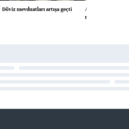
Döviz mevduatları artışa geçti
ABD'de konut başla
toparlandı