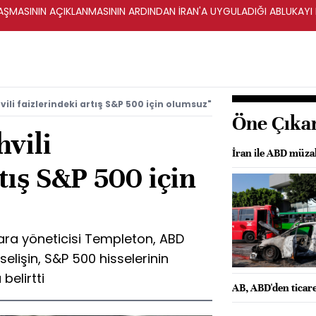
ŞMASININ AÇIKLANMASININ ARDINDAN İRAN'A UYGULADIĞI ABLUKAYI
ili faizlerindeki artış S&P 500 için olumsuz"
Öne Çıka
vili
İran ile ABD müzak
tış S&P 500 için
ara yöneticisi Templeton, ABD
kselişin, S&P 500 hisselerinin
belirtti
AB, ABD'den ticar