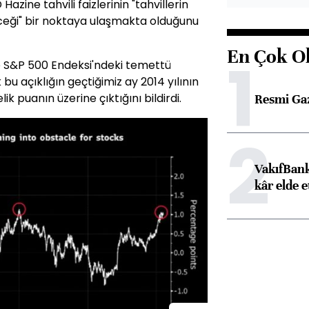
zine tahvili faizlerinin "tahvillerin
ceği" bir noktaya ulaşmakta olduğunu
En Çok O
1
 ile S&P 500 Endeksi'ndeki temettü
 bu açıklığın geçtiğimiz ay 2014 yılının
k puanın üzerine çıktığını bildirdi.
Resmi Ga
2
VakıfBank
kâr elde e