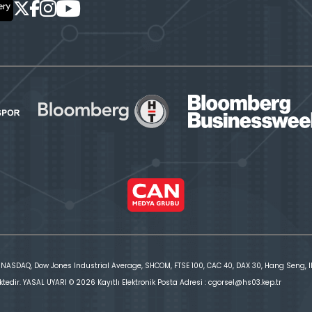
 NASDAQ, Dow Jones Industrial Average, SHCOM, FTSE 100, CAC 40, DAX 30, Hang Seng, IBE
ktedir. YASAL UYARI © 2026 Kayıtlı Elektronik Posta Adresi : cgorsel@hs03.kep.tr