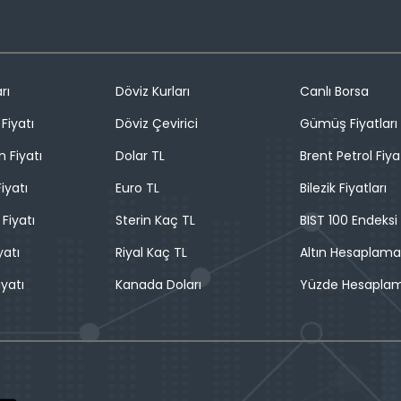
rı
Döviz Kurları
Canlı Borsa
Fiyatı
Döviz Çevirici
Gümüş Fiyatları
n Fiyatı
Dolar TL
Brent Petrol Fiya
iyatı
Euro TL
Bilezik Fiyatları
 Fiyatı
Sterin Kaç TL
BIST 100 Endeksi
yatı
Riyal Kaç TL
Altın Hesaplama
iyatı
Kanada Doları
Yüzde Hesapla