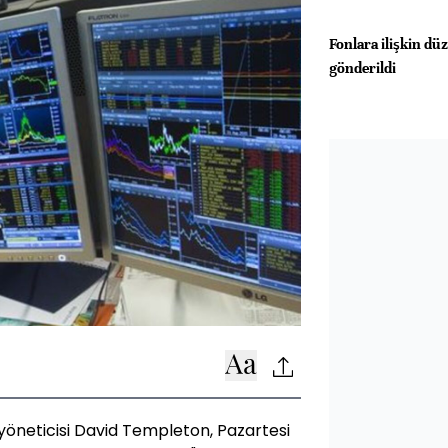
Fonlara ilişkin dü
gönderildi
yöneticisi David Templeton, Pazartesi