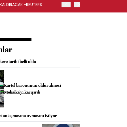
 KALDIRACAK -REUTERS
ABD DIŞİŞLERİ BAKANLIĞI
UYGULANACAK
nlar
ere tarihi belli oldu
Kartel baronunun öldürülmesi
Meksika'yı karışırdı
et anlaşmasına uymasını istiyor