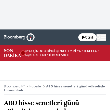
Canlı
İR
SON
OYAK ÇİMENTO İKİNCİ ÇEYREKTE 2 MİLYAR TL NET KAR
YÖ
DAKİKA
AÇIKLADI; BEKLENTİ 1,5 MİLYAR TL
OL
Bloomberg HT
Haberler
ABD hisse senetleri günü yükselişle
tamamladı
ABD hisse senetleri günü