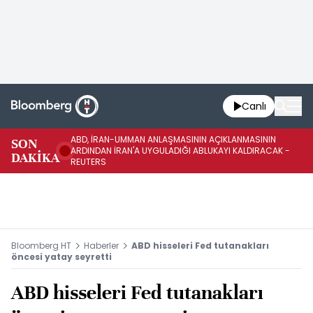
Canlı
ABD, İRAN-UMMAN ANLAŞMASININ AÇIKLANMASININ
AB
SON
ARDINDAN İRAN'A UYGULADIĞI ABLUKAYI KALDIRACAK -
GE
DAKİKA
REUTERS
UY
Bloomberg HT
Haberler
ABD hisseleri Fed tutanakları
öncesi yatay seyretti
ABD hisseleri Fed tutanakları