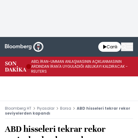
Canlı
ABD, İRAN-UMMAN ANLAŞMASININ AÇIKLANMASININ
AB
SON
ARDINDAN İRAN'A UYGULADIĞI ABLUKAYI KALDIRACAK -
GE
DAKİKA
REUTERS
UY
Bloomberg HT
Piyasalar
Borsa
ABD hisseleri tekrar rekor
seviyelerden kapandı
ABD hisseleri tekrar rekor