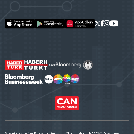
Sitemizdeki veriler Foreks tarafından sağlanmaktadır. NASDAQ, Dow Jones