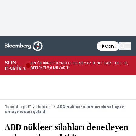
Canlı
SON
EREĞLİ İKİNCİ ÇEYREKTE 8,5 MİLYAR TL NET KAR ELDE ETTİ;
BO
DAKİKA
BEKLENTİ 5,4 MİLYAR TL
YÜ
Bloomberg HT
Haberler
ABD nükleer silahları denetleyen
anlaşmadan çekildi
ABD nükleer silahları denetleyen