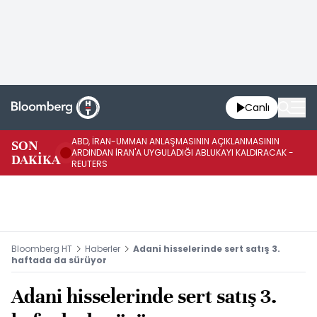
Canlı
ABD, İRAN-UMMAN ANLAŞMASININ AÇIKLANMASININ
AB
SON
ARDINDAN İRAN'A UYGULADIĞI ABLUKAYI KALDIRACAK -
GE
DAKİKA
REUTERS
UY
Bloomberg HT
Haberler
Adani hisselerinde sert satış 3.
haftada da sürüyor
Adani hisselerinde sert satış 3.