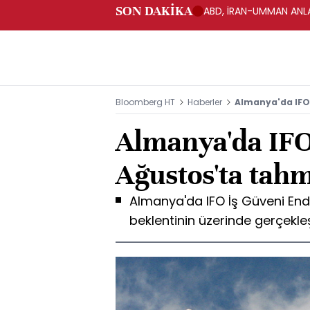
SON DAKİKA
ABD, İRAN-UMMAN ANLA
Bloomberg HT
Haberler
Almanya'da IFO 
Almanya'da IF
Ağustos'ta tahm
Almanya'da IFO İş Güveni Ende
beklentinin üzerinde gerçekleş