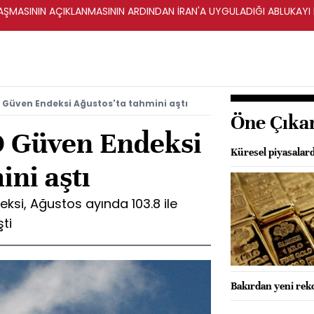
ŞMASININ AÇIKLANMASININ ARDINDAN İRAN'A UYGULADIĞI ABLUKAYI
Güven Endeksi Ağustos'ta tahmini aştı
Öne Çıka
O Güven Endeksi
Küresel piyasalard
ini aştı
ksi, Ağustos ayında 103.8 ile
ti
Bakırdan yeni rekor