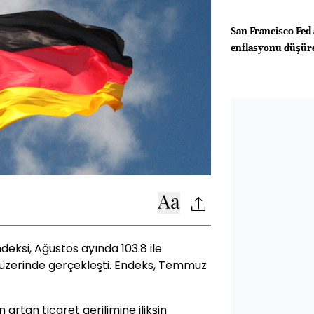
San Francisco Fed 
enflasyonu düşüreb
eksi, Ağustos ayında 103.8 ile
in üzerinde gerçekleşti. Endeks, Temmuz
 artan ticaret gerilimine ilikşin