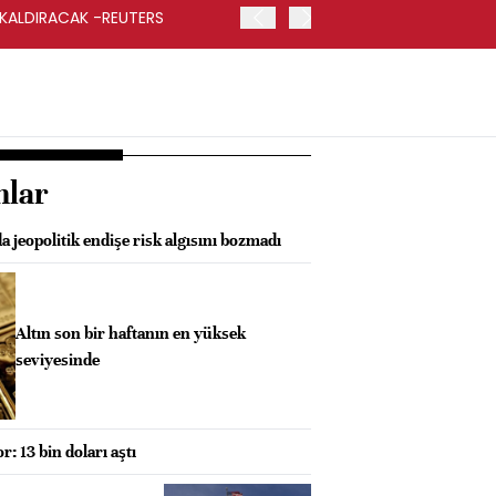
 KALDIRACAK -REUTERS
ABD DIŞİŞLERİ BAKANLIĞI
UYGULANACAK
nlar
a jeopolitik endişe risk algısını bozmadı
Altın son bir haftanın en yüksek
seviyesinde
: 13 bin doları aştı