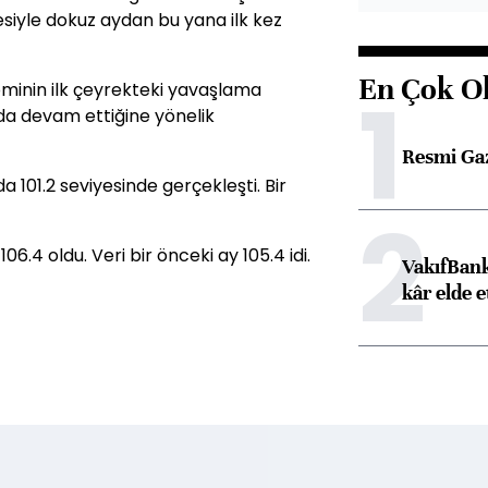
esiyle dokuz aydan bu yana ilk kez
En Çok O
1
minin ilk çeyrekteki yavaşlama
a devam ettiğine yönelik
Resmi Ga
a 101.2 seviyesinde gerçekleşti. Bir
2
6.4 oldu. Veri bir önceki ay 105.4 idi.
VakıfBank
kâr elde e