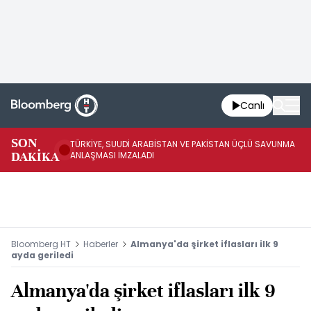
Canlı
SON
TÜRKİYE, SUUDİ ARABİSTAN VE PAKİSTAN ÜÇLÜ SAVUNMA
TR
DAKİKA
ANLAŞMASI İMZALADI
BN
Bloomberg HT
Haberler
Almanya'da şirket iflasları ilk 9
ayda geriledi
Almanya'da şirket iflasları ilk 9