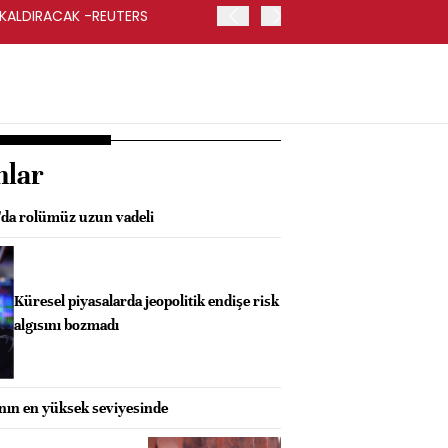
 KALDIRACAK -REUTERS
ABD DIŞİŞLERİ BAKANLIĞI
UYGULANACAK
nlar
da rolümüz uzun vadeli
Küresel piyasalarda jeopolitik endişe risk
algısını bozmadı
anın en yüksek seviyesinde