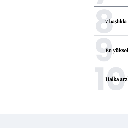
8
7 başlıkla
9
En yüksek
10
Halka arz