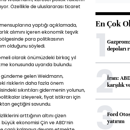
tıyor. Özellikle de uluslararası ticaret
En Çok O
 mensuplarına yaptığı açıklamada,
1
rlık alımını içeren ekonomik teşvik
ölgesinde para politikasının
Gazprom: 
ım olduğunu söyledi.
depoları 
meli olarak önümüzdeki birkaç yıl
2
kme konusunda uyarıda bulundu.
ak gündeme gelen Weidmann,
İran: ABD 
ki risklerin daha fazla önem
karşılık v
sindeki sıkıntıları gidermenin yolunun,
ikalar izleyerek, fiyat istikrarı için
3
ktan geçtiğini savundu.
Ford Otos
klerini arttığının altını çizen
yatırım
n büyük ekonomisi Çin ve ABD’nin
me canlı kalmaya devam etmekte.