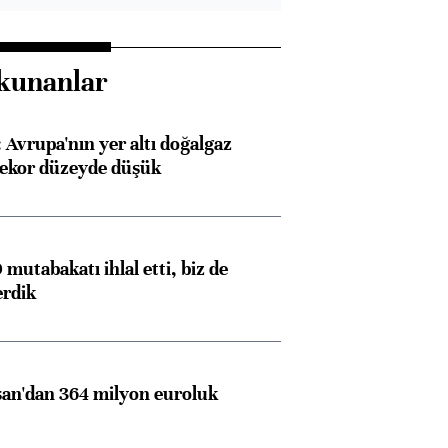
kunanlar
Avrupa'nın yer altı doğalgaz
rekor düzeyde düşük
mutabakatı ihlal etti, biz de
erdik
an'dan 364 milyon euroluk