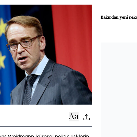
Bakırdan yeni rekor
s Weidmann, küresel politik risklerin