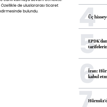
4
. Özellikle de uluslararası ticaret
endirmesinde bulundu.
Üç hisseye
5
EPDK'dan 
tarifeleri
6
İran: Hür
kabul etm
7
Hürmüz'de