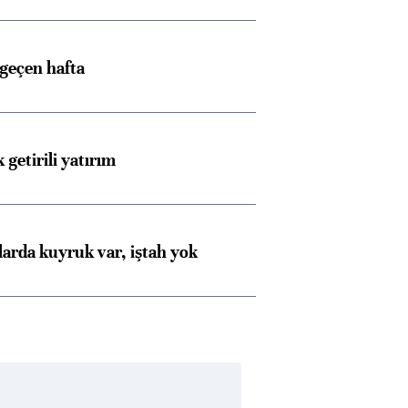
 geçen hafta
 getirili yatırım
larda kuyruk var, iştah yok