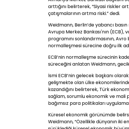
arttığını belirterek, “Siyasi riskler ar
çatışmalarının artma riski.” dedi.
Weidmann, Berlin’de yabancı basın
Avrupa Merkez Bankası'nın (ECB), va
programını sonlandırmasının, Avro b
normalleşmesi sürecine doğru ilk ad
ECB’nin normalleşme sürecinin kade
süreceğini anlatan Weidmann, geci
İsmi ECB’nin gelecek başkanı olar
gelişmekte olan ülke ekonomilerinde
kazandığını belirterek, Türk ekonomi
sağlam, sorumlu ekonomik ve mali polit
bağımsız para politikaları uygulama
Küresel ekonomik görünümde belirsizli
Weidmann, “Özellikle dünyanın iki e
sürüklediği küresel ekonomik büyü