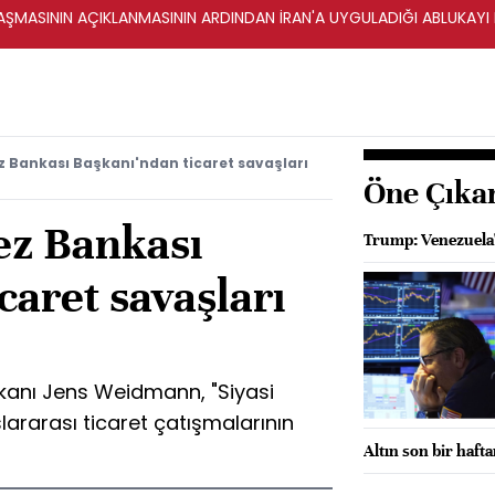
ŞMASININ AÇIKLANMASININ ARDINDAN İRAN'A UYGULADIĞI ABLUKAYI
 Bankası Başkanı'ndan ticaret savaşları
Öne Çıka
z Bankası
Trump: Venezuela'
caret savaşları
anı Jens Weidmann, "Siyasi
uslararası ticaret çatışmalarının
Altın son bir haft