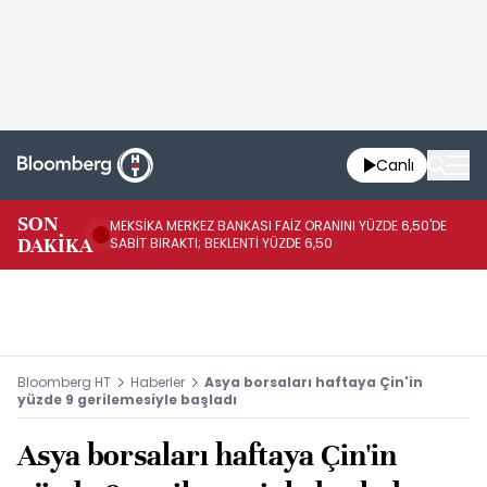
Canlı
SON
MEKSİKA MERKEZ BANKASI FAİZ ORANINI YÜZDE 6,50'DE
OY
DAKİKA
SABİT BIRAKTI; BEKLENTİ YÜZDE 6,50
AÇ
Bloomberg HT
Haberler
Asya borsaları haftaya Çin'in
yüzde 9 gerilemesiyle başladı
Asya borsaları haftaya Çin'in