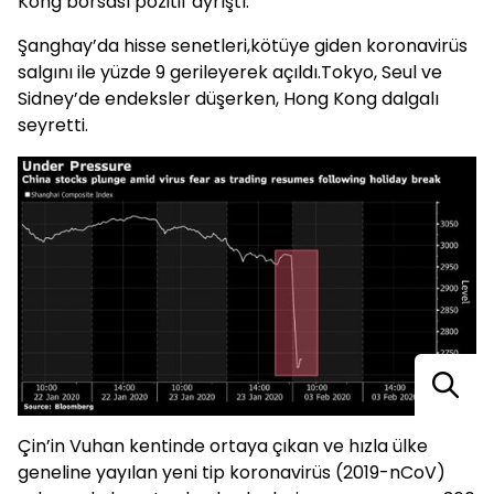
Kong borsası pozitif ayrıştı.
Şanghay’da hisse senetleri,kötüye giden koronavirüs
salgını ile yüzde 9 gerileyerek açıldı.Tokyo, Seul ve
Sidney’de endeksler düşerken, Hong Kong dalgalı
seyretti.
Çin’in Vuhan kentinde ortaya çıkan ve hızla ülke
geneline yayılan yeni tip koronavirüs (2019-nCoV)