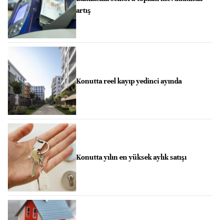
artış
Konutta reel kayıp yedinci ayında
Konutta yılın en yüksek aylık satışı