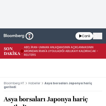
Canlı
ABD, İRAN-UMMAN ANLAŞMASININ AÇIKLANMASININ
AB
SON
ARDINDAN İRAN'A UYGULADIĞI ABLUKAYI KALDIRACAK -
GE
DAKİKA
REUTERS
UY
Bloomberg HT
Haberler
Asya borsaları Japonya hariç
geriledi
Asya borsaları Japonya hariç