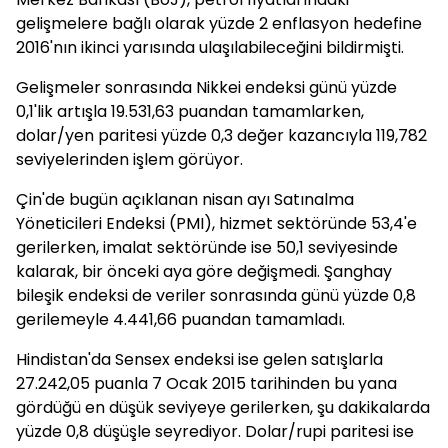
gelişmelere bağlı olarak yüzde 2 enflasyon hedefine
2016'nın ikinci yarısında ulaşılabileceğini bildirmişti.
Gelişmeler sonrasında Nikkei endeksi günü yüzde
0,1'lik artışla 19.531,63 puandan tamamlarken,
dolar/yen paritesi yüzde 0,3 değer kazancıyla 119,782
seviyelerinden işlem görüyor.
Çin'de bugün açıklanan nisan ayı Satınalma
Yöneticileri Endeksi (PMI), hizmet sektöründe 53,4'e
gerilerken, imalat sektöründe ise 50,1 seviyesinde
kalarak, bir önceki aya göre değişmedi. Şanghay
bileşik endeksi de veriler sonrasında günü yüzde 0,8
gerilemeyle 4.441,66 puandan tamamladı.
Hindistan'da Sensex endeksi ise gelen satışlarla
27.242,05 puanla 7 Ocak 2015 tarihinden bu yana
gördüğü en düşük seviyeye gerilerken, şu dakikalarda
yüzde 0,8 düşüşle seyrediyor. Dolar/rupi paritesi ise