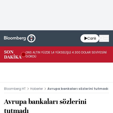
Canlı
SK
SON
ONS ALTIN YÜZDE 1,4 YÜKSELİŞLE 4.300 DOLAR SEVİYESİNİ
GE
DAKİKA
GÖRDÜ
DO
Bloomberg HT
Haberler
Avrupa bankaları sözlerini tutmadı
Avrupa bankaları sözlerini
tutmadı