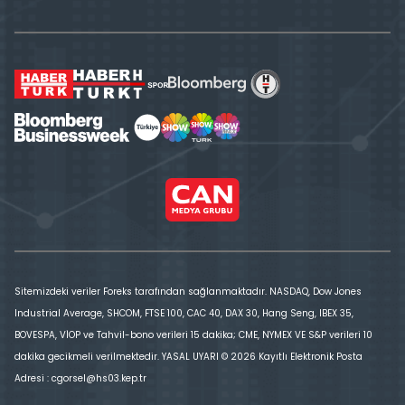
Sitemizdeki veriler Foreks tarafından sağlanmaktadır. NASDAQ, Dow Jones
Industrial Average, SHCOM, FTSE 100, CAC 40, DAX 30, Hang Seng, IBEX 35,
BOVESPA, VİOP ve Tahvil-bono verileri 15 dakika; CME, NYMEX VE S&P verileri 10
dakika gecikmeli verilmektedir. YASAL UYARI © 2026 Kayıtlı Elektronik Posta
Adresi : cgorsel@hs03.kep.tr