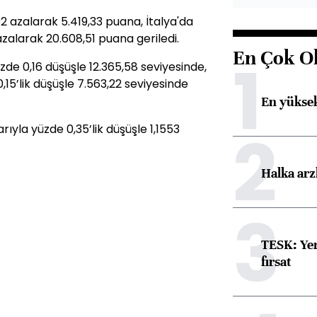
 azalarak 5.419,33 puana, İtalya'da
zalarak 20.608,51 puana geriledi.
En Çok O
1
e 0,16 düşüşle 12.365,58 seviyesinde,
,15’lik düşüşle 7.563,22 seviyesinde
En yüksek
2
barıyla yüzde 0,35’lik düşüşle 1,1553
Halka arz
3
TESK: Yen
fırsat