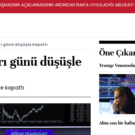
ŞMASININ AÇIKLANMASININ ARDINDAN İRAN'A UYGULADIĞI ABLUKAYI
ı günü düşüşle kapattı
Öne Çıka
rı günü düşüşle
Trump: Venezuela'
e kapattı
Altın son bir haft