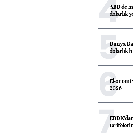
4
ABD'de ma
dolarlık y
5
Dünya Ban
dolarlık h
6
Ekonomi v
2026
7
EBDK'dan 
tarifeleri