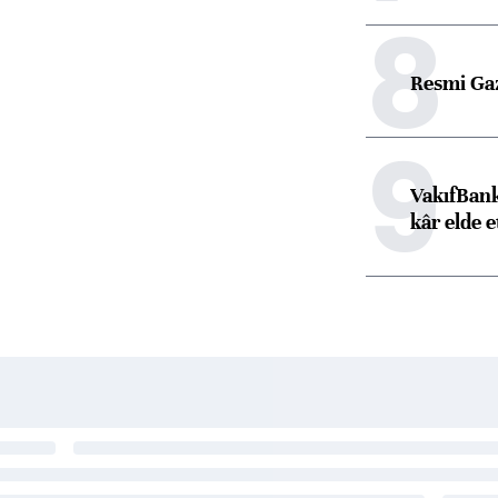
8
Resmi Ga
9
VakıfBank
kâr elde e