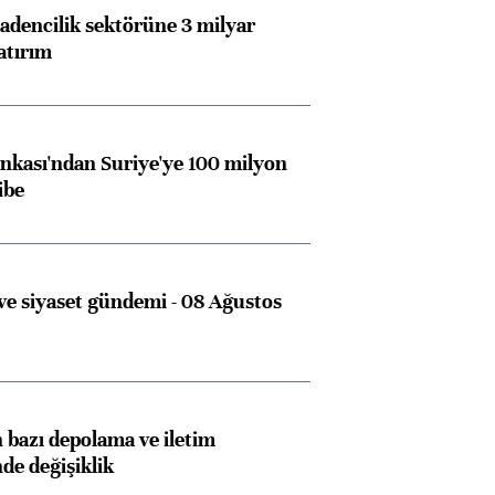
dencilik sektörüne 3 milyar
atırım
kası'ndan Suriye'ye 100 milyon
ibe
e siyaset gündemi - 08 Ağustos
bazı depolama ve iletim
nde değişiklik