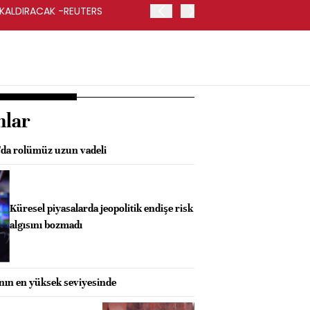
 KALDIRACAK -REUTERS
ABD DIŞİŞLERİ BAKANLIĞI
UYGULANACAK
nlar
da rolümüz uzun vadeli
Küresel piyasalarda jeopolitik endişe risk
algısını bozmadı
anın en yüksek seviyesinde