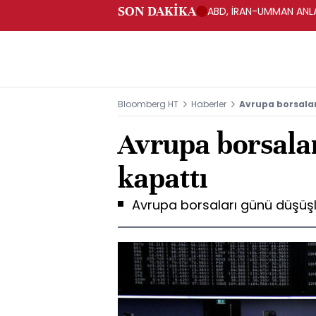
SON DAKİKA
ABD, İRAN-UMMAN ANLA
Bloomberg HT
Haberler
Avrupa borsalar
Avrupa borsala
kapattı
Avrupa borsaları günü düşüşl