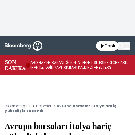
Canlı
SON
ABD HAZİNE BAKANLIĞI'NIN İNTERNET SİTESİNE GÖRE ABD,
KO
DAKİKA
İRAN İLE İLGİLİ YAPTIRIMLARI KALDIRDI -REUTERS
AÇ
Bloomberg HT
Haberler
Avrupa borsaları İtalya hariç
yükselişle kapandı
Avrupa borsaları İtalya hariç