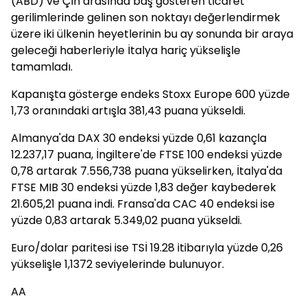
(ABD) ve Çin arasında baş gösteren ticaret
gerilimlerinde gelinen son noktayı değerlendirmek
üzere iki ülkenin heyetlerinin bu ay sonunda bir araya
geleceği haberleriyle İtalya hariç yükselişle
tamamladı.
Kapanışta gösterge endeks Stoxx Europe 600 yüzde
1,73 oranındaki artışla 381,43 puana yükseldi.
Almanya'da DAX 30 endeksi yüzde 0,61 kazançla
12.237,17 puana, İngiltere'de FTSE 100 endeksi yüzde
0,78 artarak 7.556,738 puana yükselirken, İtalya'da
FTSE MIB 30 endeksi yüzde 1,83 değer kaybederek
21.605,21 puana indi. Fransa'da CAC 40 endeksi ise
yüzde 0,83 artarak 5.349,02 puana yükseldi.
Euro/dolar paritesi ise TSİ 19.28 itibarıyla yüzde 0,26
yükselişle 1,1372 seviyelerinde bulunuyor.
AA