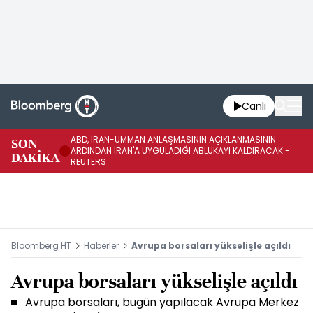
Canlı
ABD, İRAN-UMMAN ANLAŞMASININ AÇIKLANMASININ
AB
SON
ARDINDAN İRAN'A UYGULADIĞI ABLUKAYI KALDIRACAK -
GE
DAKİKA
REUTERS
UY
Bloomberg HT
Haberler
Avrupa borsaları yükselişle açıldı
Avrupa borsaları yükselişle açıldı
Avrupa borsaları, bugün yapılacak Avrupa Merkez