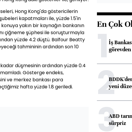
eleri, Hong Kong'da göstericilerin
ubeleri kapatmaları ile, yüzde 1.5'in
En Çok O
 konuya yakın bir kaynağın bankanın
1
nı çiğneme şüphesi ile soruşturmayla
dından yüzde 4.2 düştü. Balfour Beatty
İş Banka
leyeceği tahmininin ardından son 10
görevden 
2
9 kadar düşmesinin ardından yüzde 0.4
amamladı. Gösterge endeks,
BDDK'den 
sini ve merkez bankası para
yeni düz
eçtiğimiz hafta yüzde 1.8 geriledi.
3
ABD tarım
sürpriz