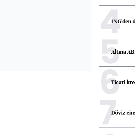
4
ING'den d
5
Altına AB
6
Ticari kr
7
Döviz cins