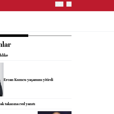
ABD HAZİNE BAKANLIĞI, 
nlar
hlike
Ercan Kumcu yaşamını yitirdi
ak takasına red yanıtı