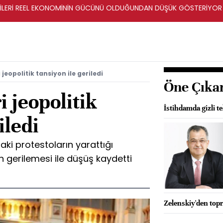
ERİLERİ REEL EKONOMİNİN GÜCÜNÜ OLDUĞUNDAN DÜŞÜK GÖSTERİYOR
 jeopolitik tansiyon ile geriledi
Öne Çıka
i jeopolitik
İstihdamda gizli te
iledi
aki protestoların yarattığı
ın gerilemesi ile düşüş kaydetti
Zelenskiy'den topr