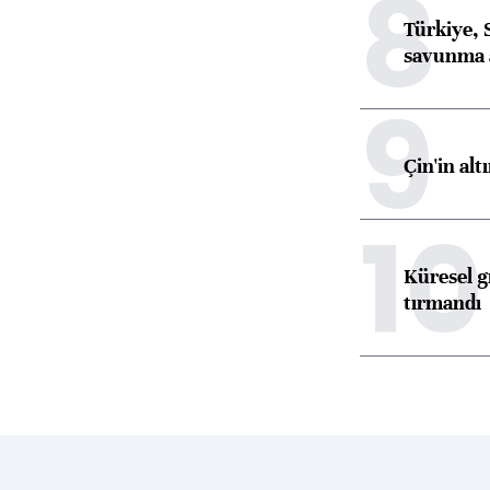
8
Türkiye, 
savunma 
9
Çin'in alt
10
Küresel gı
tırmandı