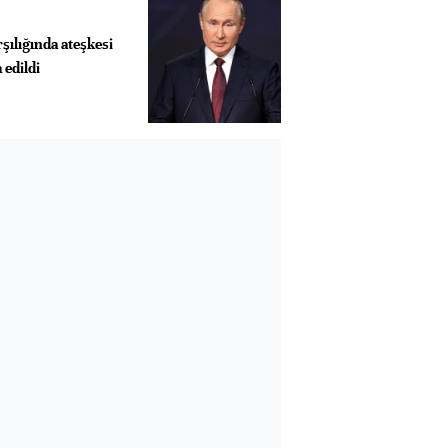
rşılığında ateşkesi
 edildi