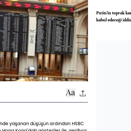
Putin'in toprak ka
kabul edeceği iddia
erinde yaşanan düşüşün ardından HSBC
 Hong Kong'daki gösteriler ile, geriliyor.