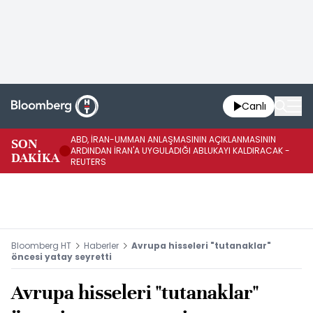
Canlı
ABD, İRAN-UMMAN ANLAŞMASININ AÇIKLANMASININ
AB
SON
ARDINDAN İRAN'A UYGULADIĞI ABLUKAYI KALDIRACAK -
GE
DAKİKA
REUTERS
UY
Bloomberg HT
Haberler
Avrupa hisseleri "tutanaklar"
öncesi yatay seyretti
Avrupa hisseleri "tutanaklar"