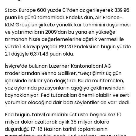
Stoxx Europe 600 yüzde 0.1’den az gerileyerek 339.96
puan ile günü tamamladı. Endeks dün, Air France-
KLM Group'un şirkete yönelik kar tahminini düşürmesi
ve yatırımcıların 2009'dan bu yana en yükseğe
tırmanan hisse değerlemelerine ağırlık vermesi ile
yüzde 1.4 kayıp yaşadı. PSI 20 Endeksi ise bugün yüzde
2.1 düşüşle 6,371.43 puan oldu.
İsviçre’de bulunan Luzerner Kantonalbanl AG
traderlarından Benno Galliker, “Geçtiğimiz üç gün
içerisinde riskler yön değiştirdi. Bu da muhtemelen,
yaz aylarında pozisyonların aşağıya çekilmesinden
kaynaklanıyor. Fed tutanakları önemli olabilir ve sert
yorumlar olacağına dair bazı söylentiler de var” dedi.
Fed bugün, tahvil alımlarını üst üste beşinci kez 10
milyar dolar azaltarak aylık 35 milyar dolara
düşürdüğü 17-18 Haziran tarihli toplantısının