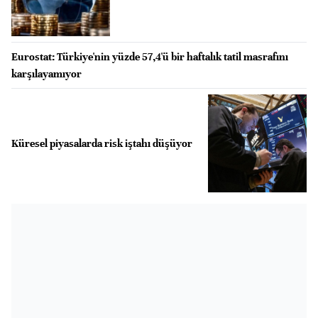
Eurostat: Türkiye'nin yüzde 57,4'ü bir haftalık tatil masrafını
karşılayamıyor
Küresel piyasalarda risk iştahı düşüyor