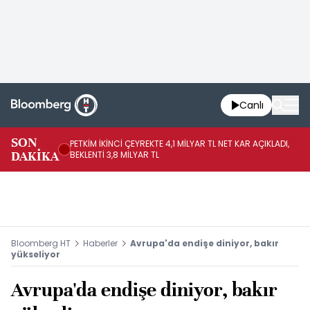
Canlı
SON
PETKİM İKİNCİ ÇEYREKTE 4,1 MİLYAR TL NET KAR AÇIKLADI,
İR
DAKİKA
BEKLENTİ 3,8 MİLYAR TL
UY
Bloomberg HT
Haberler
Avrupa'da endişe diniyor, bakır
yükseliyor
Avrupa'da endişe diniyor, bakır