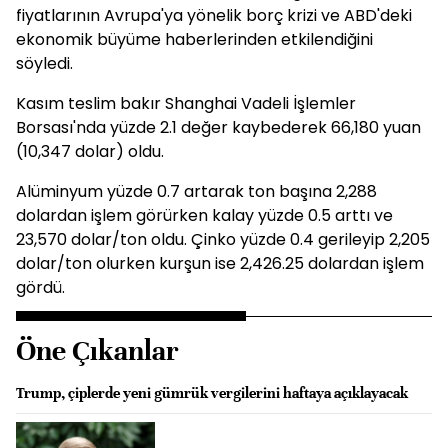
fiyatlarının Avrupa'ya yönelik borç krizi ve ABD'deki
ekonomik büyüme haberlerinden etkilendiğini
söyledi.
Kasım teslim bakır Shanghai Vadeli İşlemler
Borsası'nda yüzde 2.1 değer kaybederek 66,180 yuan
(10,347 dolar) oldu.
Alüminyum yüzde 0.7 artarak ton başına 2,288
dolardan işlem görürken kalay yüzde 0.5 arttı ve
23,570 dolar/ton oldu. Çinko yüzde 0.4 gerileyip 2,205
dolar/ton olurken kurşun ise 2,426.25 dolardan işlem
gördü.
Öne Çıkanlar
Trump, çiplerde yeni gümrük vergilerini haftaya açıklayacak