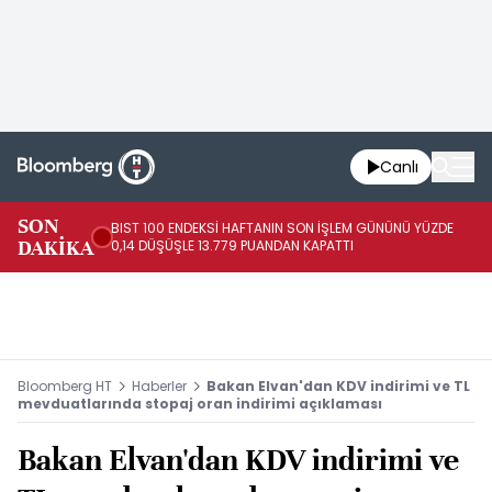
Canlı
SON
BIST 100 ENDEKSİ HAFTANIN SON İŞLEM GÜNÜNÜ YÜZDE
HA
DAKİKA
0,14 DÜŞÜŞLE 13.779 PUANDAN KAPATTI
TL
Bloomberg HT
Haberler
Bakan Elvan'dan KDV indirimi ve TL
mevduatlarında stopaj oran indirimi açıklaması
Bakan Elvan'dan KDV indirimi ve