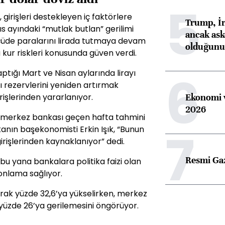
5
 girişleri destekleyen iç faktörlere
Trump, İr
ıs ayındaki “mutlak butlan” gerilimi
ancak aske
ölçüde paralarını lirada tutmaya devam
olduğunu 
 kur riskleri konusunda güven verdi.
6
tığı Mart ve Nisan aylarında lirayı
ğı rezervlerini yeniden artırmak
işlerinden yararlanıyor.
Ekonomi v
2026
 merkez bankası geçen hafta tahmini
7
kanın başekonomisti Erkin Işık, “Bunun
işlerinden kaynaklanıyor” dedi.
Resmi Ga
 yana bankalara politika faizi olan
onlama sağlıyor.
arak yüzde 32,6’ya yükselirken, merkez
yüzde 26’ya gerilemesini öngörüyor.