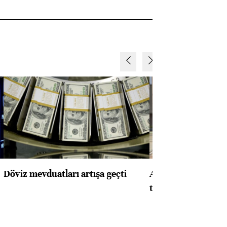
Döviz mevduatları artışa geçti
ABD'de konut başla
toparlandı