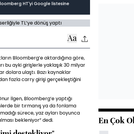
loomberg HT'yi Google listesine
akların Bloomberg’e aktardığına göre,
ı bu ayki girişlerle yaklaşık 30 milyar
yar dolara ulaştı. Bazı kaynaklar
n fazla carry girişi gerçekleştiğini
nur İlgen, Bloomberg’e yaptığı
mlerde bir tırmanış ya da fonlama
olmadığı sürece, yaz ayları boyunca
En Çok O
kalması bekleniyor” dedi.
imi destekliyor"