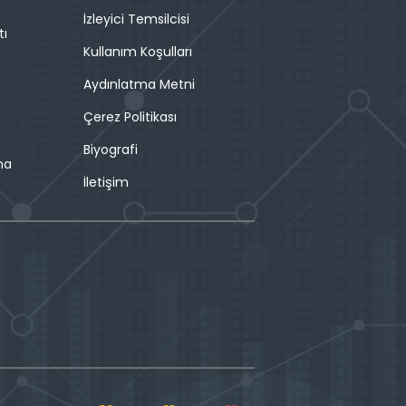
İzleyici Temsilcisi
tı
Kullanım Koşulları
Aydınlatma Metni
Çerez Politikası
Biyografi
ma
İletişim