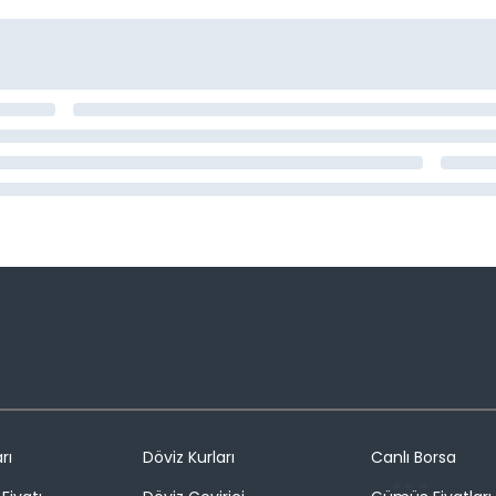
rı
Döviz Kurları
Canlı Borsa