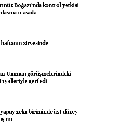
rmüz Boğazı’nda kontrol yetkisi
anlaşma masada
i haftanın zirvesinde
İran-Umman görüşmelerindeki
inyalleriyle geriledi
 yapay zeka biriminde üst düzey
işimi