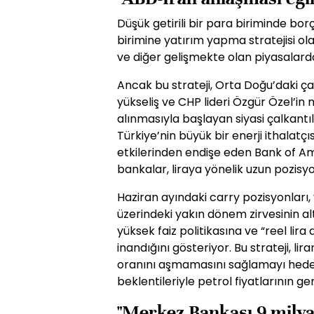
Düşük getirili bir para biriminde bor
birimine yatırım yapma stratejisi ol
ve diğer gelişmekte olan piyasalard
Ancak bu strateji, Orta Doğu’daki ça
yükseliş ve CHP lideri Özgür Özel’in
alınmasıyla başlayan siyasi çalkantıl
Türkiye’nin büyük bir enerji ithalatçı
etkilerinden endişe eden Bank of Am
bankalar, liraya yönelik uzun pozisyo
Haziran ayındaki carry pozisyonları, 
üzerindeki yakın dönem zirvesinin alt
yüksek faiz politikasına ve “reel lir
inandığını gösteriyor. Bu strateji, li
oranını aşmamasını sağlamayı hedef
beklentileriyle petrol fiyatlarının ge
"Merkez Bankası 9 milyar