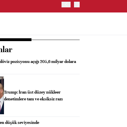
İRAN: HÜRMÜZ'DE GEÇİC
nlar
döviz pozisyonu açığı 205,6 milyar dolara
Trump: İran üst düzey nükleer
denetimlere tam ve eksiksiz razı
 en düşük seviyesinde