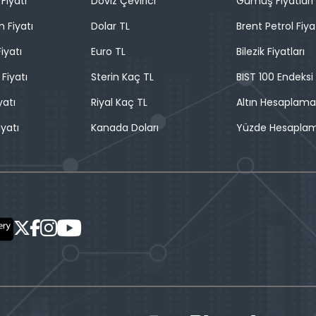
Fiyatı
Döviz Çevirici
Gümüş Fiyatları
n Fiyatı
Dolar TL
Brent Petrol Fiya
iyatı
Euro TL
Bilezik Fiyatları
 Fiyatı
Sterin Kaç TL
BIST 100 Endeksi
yatı
Riyal Kaç TL
Altın Hesaplama
iyatı
Kanada Doları
Yüzde Hesapla