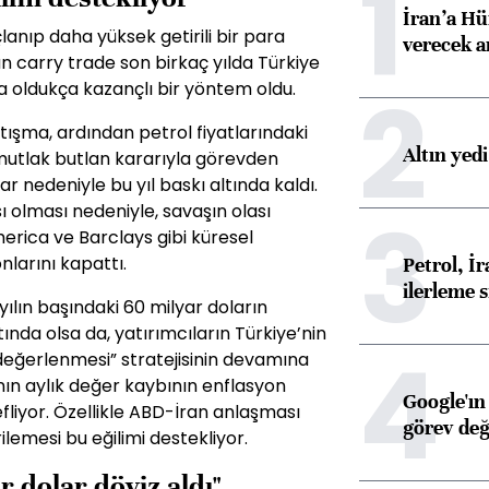
1
İran’a Hü
çlanıp daha yüksek getirili bir para
verecek 
an carry trade son birkaç yılda Türkiye
2
a oldukça kazançlı bir yöntem oldu.
tışma, ardından petrol fiyatlarındaki
Altın yed
 mutlak butlan kararıyla görevden
ar nedeniyle bu yıl baskı altında kaldı.
3
sı olması nedeniyle, savaşın olası
erica ve Barclays gibi küresel
nlarını kapattı.
Petrol, 
ilerleme s
yılın başındaki 60 milyar doların
ında olsa da, yatırımcıların Türkiye’nin
4
a değerlenmesi” stratejisinin devamına
ranın aylık değer kaybının enflasyon
Google'ın
liyor. Özellikle ABD-İran anlaşması
görev değ
rilemesi bu eğilimi destekliyor.
 dolar döviz aldı"