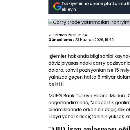
Türkiye'nin ekonomi platformu B
ekleyin
23 Haziran 2026, 15:54
Güncelleme :
23 Haziran 2026, 16:49
İşlemler hakkında bilgi sahibi kayn
döviz piyasasındaki carry pozisyonlar
dolara, tahvil pozisyonları ise 15 mil
yalnızca geçen hafta 6 milyar dolarda
belirtti.
MUFG Bank Türkiye Hazine Müdürü O
değerlendirmede, “Jeopolitik gerili
dinamiklerinde erken bir değişiklik 
liraya yönelik risk iştahının yüksek 
"ABD-İran anlaşması eğil