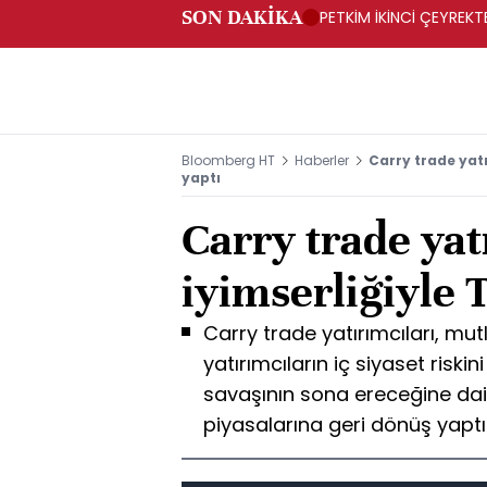
SON DAKİKA
PETKİM İKİNCİ ÇEYREKTE
Bloomberg HT
Haberler
Carry trade yatı
yaptı
Carry trade yat
iyimserliğiyle 
Carry trade yatırımcıları, mut
yatırımcıların iç siyaset risk
savaşının sona ereceğine dai
piyasalarına geri dönüş yaptı