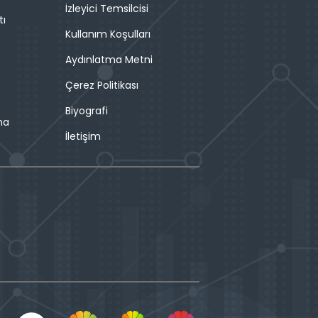
İzleyici Temsilcisi
tı
Kullanım Koşulları
Aydınlatma Metni
Çerez Politikası
Biyografi
ma
İletişim