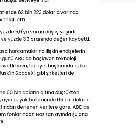
n düşük seviyeye indi.
atlerde 62 bin 223 dolar civarında
telafi etti.
 yüzde 5,6'ya varan düşüş yaşadı.
 ve yüzde 3,3 oranında değer kaybetti.
asa harcamalarına ilişkin endişelerin
i günü ABD'de başlayan teknoloji
asvetli hava, bu ayın başlarında rekor
sk'ın SpaceX'i gibi şirketleri de
ine 60 bin doların altına düştükten
, ayın büyük bölümünde 65 bin doların
fından derlenen verilere göre, ABD'de
rım fonlarından Haziran ayında şu ana
ı.