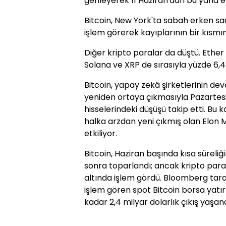
gerileyerek 11 Haziran'dan bu yana e
Bitcoin, New York'ta sabah erken sa
işlem görerek kayıplarının bir kısmını 
Diğer kripto paralar da düştü. Ether
Solana ve XRP de sırasıyla yüzde 6,4
Bitcoin, yapay zekâ şirketlerinin dev
yeniden ortaya çıkmasıyla Pazartes
hisselerindeki düşüşü takip etti.
Bu k
halka arzdan yeni çıkmış olan Elon Mu
etkiliyor.
Bitcoin, Haziran başında kısa süreliğ
sonra toparlandı; ancak kripto para
altında işlem gördü. Bloomberg tara
işlem gören spot Bitcoin borsa yatı
kadar 2,4 milyar dolarlık çıkış yaşand