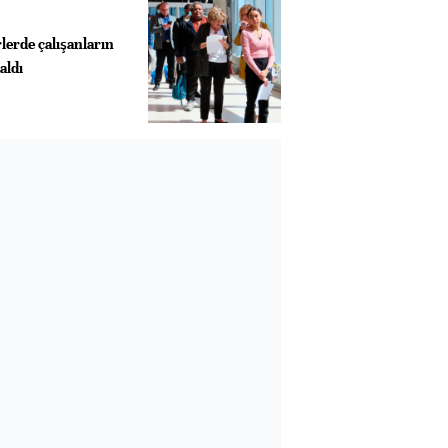
lerde çalışanların
aldı