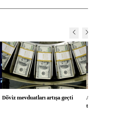
Döviz mevduatları artışa geçti
ABD'de konut başla
toparlandı