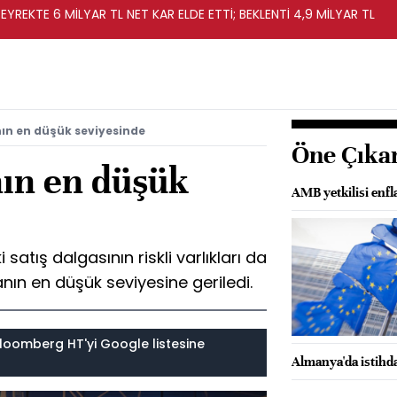
EYREKTE 6 MİLYAR TL NET KAR ELDE ETTİ; BEKLENTİ 4,9 MİLYAR TL
nın en düşük seviyesinde
Öne Çıka
nın en düşük
AMB yetkilisi enfl
i satış dalgasının riskli varlıkları da
anın en düşük seviyesine geriledi.
loomberg HT'yi Google listesine
Almanya'da istihda