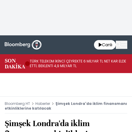
Canlı
SON
TÜRK TELEKOM İKİNCİ ÇEYREKTE 6 MİLYAR TL NET KAR ELDE
AB
DAKİKA
ETTİ; BEKLENTİ 4,9 MİLYAR TL
İR
Bloomberg HT
Haberler
Şimşek Londra'da iklim finansmanı
etkinliklerine katılacak
Şimşek Londra'da iklim