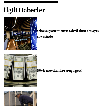
İlgili Haberler
Yabancı yatırımcının tahvil alımı altı ayın
zirvesinde
Döviz mevduatları artışa geçti