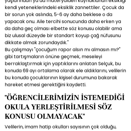
yaşlarından ya da materyalden kaynaklanan eksikliği
kendi yeteneklerindeki eksiklik zannettiler. Çocuk da
bir sorun yok aslında, 5-6 ay daha beklese o da
yapacak onu. Aile tercihi sonucunda daha erken ya
da daha geç olması elbette söz konusu olabilir ama
biz ulusal düzeyde bir standart koyup çağ nüfusunu
dikkate almak zorundaydık."
Bu çalışmayı "çocuğum rapor alsın mı almasın mı?"
gibi tartışmaların önüne geçmek, meseleyi
berraklaştırmak için yaptıklarını anlatan Selçuk, bu
konuda 69 ayı ortalama olarak ele aldıklarını, velilerin
bu konuda çocuklarının kişisel durumuna bakarak
hareket etmesi gerektiğini kaydetti.
"ÖĞRENCİLERİMİZİN İSTEMEDİĞİ
OKULA YERLEŞTİRİLMESİ SÖZ
KONUSU OLMAYACAK"
Velilerin, imam hatip okulları sayısının çok olduğu,