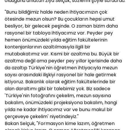
olduğunu anlatan Ziya Selçuk, sözlerini şöyle sürdürdü:
"Bunu bildiğimiz halde neden ihtiyacımızın çok
ötesinde mezun olsun? Bu çocukların hepsi umut
besliyor, bir gelecek peşinde. O zaman bizim daha
rasyonel bir tabloya ihtiyacımız var. Peyder pey
hemen önümüzdeki yılda eğitim fakültelerinin
kontenjanlarının azaltılmasıyla ilgili bir
mutabakatımız var. Kısmi bir azaltma bu. Büyük bir
azaltma değil ama peyder pey yıllar içerisinde daha
da azaltıp Türkiye'nin öğretmen ihtiyacıyla mezun
sayısı arasındaki ilişkiyi rasyonel bir hale getirmek
istiyoruz. Bakanlık olarak eğitim fakültelerinde bir
alan daraltımı gibi bir talebimiz yok. Biz sadece
'Türkiye'nin fotoğrafını çekelim, mezun sayısına
bakalım, önümüzdeki projeksiyona bakalım, hangi
yılda ne kadar ihtiyacımız var ve bunu makul bir
çerçeveye çekelim' niyetindeyiz."
Bakan Selçuk, "Formasyon kime lazım, öğretmen