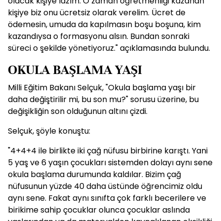
olacak kişiye lazım. O zaman öğretmenliği kazanan
kişiye biz onu ücretsiz olarak verelim. Ücret de
ödemesin, umuda da kapılmasın boşu boşuna, kim
kazandıysa o formasyonu alsın. Bundan sonraki
süreci o şekilde yönetiyoruz." açıklamasında bulundu.
OKULA BAŞLAMA YAŞI
Milli Eğitim Bakanı Selçuk, "Okula başlama yaşı bir
daha değiştirilir mi, bu son mu?" sorusu üzerine, bu
değişikliğin son olduğunun altını çizdi.
Selçuk, şöyle konuştu:
"4+4+4 ile birlikte iki çağ nüfusu birbirine karıştı. Yani
5 yaş ve 6 yaşın çocukları sistemden dolayı aynı sene
okula başlama durumunda kaldılar. Bizim çağ
nüfusunun yüzde 40 daha üstünde öğrencimiz oldu
aynı sene. Fakat aynı sınıfta çok farklı becerilere ve
birikime sahip çocuklar olunca çocuklar aslında