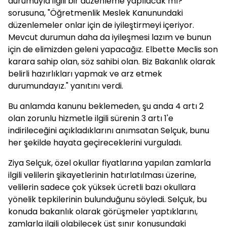
durumuyla ilgili bir düzenleme yapılacak mı?"
sorusuna, "Öğretmenlik Meslek Kanunundaki
düzenlemeler onlar için de iyileştirmeyi içeriyor.
Mevcut durumun daha da iyileşmesi lazım ve bunun
için de elimizden geleni yapacağız. Elbette Meclis son
karara sahip olan, söz sahibi olan. Biz Bakanlık olarak
belirli hazırlıkları yapmak ve arz etmek
durumundayız." yanıtını verdi.
Bu anlamda kanunu beklemeden, şu anda 4 artı 2
olan zorunlu hizmetle ilgili sürenin 3 artı 1'e
indirileceğini açıkladıklarını anımsatan Selçuk, bunu
her şekilde hayata geçireceklerini vurguladı.
Ziya Selçuk, özel okullar fiyatlarına yapılan zamlarla
ilgili velilerin şikayetlerinin hatırlatılması üzerine,
velilerin sadece çok yüksek ücretli bazı okullara
yönelik tepkilerinin bulunduğunu söyledi. Selçuk, bu
konuda bakanlık olarak görüşmeler yaptıklarını,
zamlarla ilgili olabilecek üst sınır konusundaki