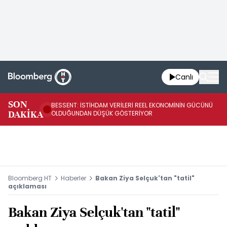
Canlı
AB
SON
BESSENT: İSTİHDAM VERİLERİ REEL EKONOMİNİN GÜCÜNÜ
Fİ
DAKİKA
OLDUĞUNDAN DÜŞÜK GÖSTERİYOR
UY
Bloomberg HT
Haberler
Bakan Ziya Selçuk'tan "tatil"
açıklaması
Bakan Ziya Selçuk'tan "tatil"