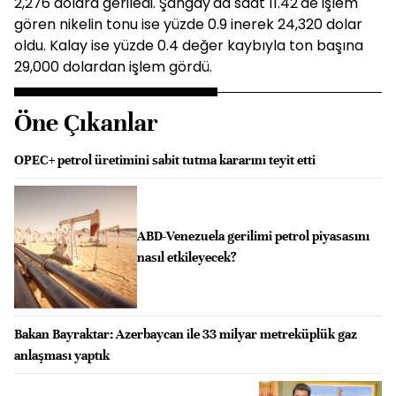
2,276 dolara geriledi. Şangay'da saat 11.42'de işlem
gören nikelin tonu ise yüzde 0.9 inerek 24,320 dolar
oldu. Kalay ise yüzde 0.4 değer kaybıyla ton başına
29,000 dolardan işlem gördü.
Öne Çıkanlar
OPEC+ petrol üretimini sabit tutma kararını teyit etti
ABD-Venezuela gerilimi petrol piyasasını
nasıl etkileyecek?
Bakan Bayraktar: Azerbaycan ile 33 milyar metreküplük gaz
anlaşması yaptık