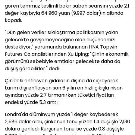
gören temmuz teslimli bakır sabah seansını yüzde 2.1
değer kaybıyla 64.960 yuan (9,997 dolar)ın altında
kapadı.
"Dün gelen veriler sıkılaştırma politikasının yakın
gelecekte gevşemeyeceğine olan düşüncemizi
destekliyor." yorumunda bulununan HNA Topwin
Futures Co analistlerinden Xu Liping; "Çin'in ekonomik
görümünü sebebiyle emtialar gelecekte daha da
düşüş görebilirler." dedi.
Çin'deki enflasyon gıdaların dışına da sıçrayarak
tarım dışı enflasyon son 6 yılın en hızlı çıkışla nisan
ayından yüzde 2.7 tırmanırken tüketici fiyatları
endeksi yüzde 5.3 arttı.
Londra'da alüminyum yüzde 1 değer kaybederek
2,586 dolar oldu, çinkonun tonu yüzde 1.4 düşüşle 2,130
dolara geriledi. Kurşunun tonu ise yüzde 0.8 düşüşle