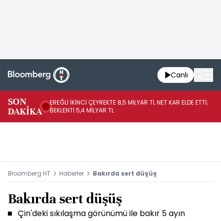
Canlı
SON
EREĞLİ İKİNCİ ÇEYREKTE 8,5 MİLYAR TL NET KAR ELDE ETTİ;
BO
DAKİKA
BEKLENTİ 5,4 MİLYAR TL
YÜ
Bloomberg HT
Haberler
Bakırda sert düşüş
Bakırda sert düşüş
Çin'deki sıkılaşma görünümü ile bakır 5 ayın