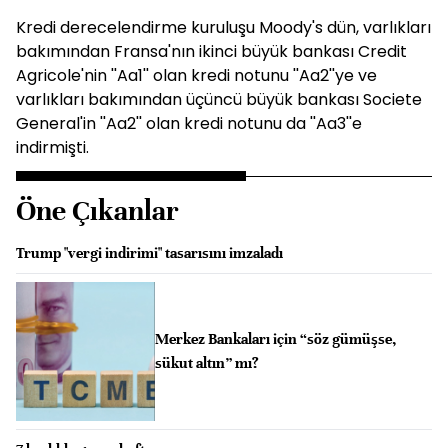
Kredi derecelendirme kuruluşu Moody's dün, varlıkları
bakımından Fransa'nın ikinci büyük bankası Credit
Agricole'nin ''Aa1'' olan kredi notunu ''Aa2''ye ve
varlıkları bakımından üçüncü büyük bankası Societe
General'in ''Aa2'' olan kredi notunu da ''Aa3''e
indirmişti.
Öne Çıkanlar
Trump "vergi indirimi" tasarısını imzaladı
Merkez Bankaları için “söz gümüşse,
sükut altın” mı?