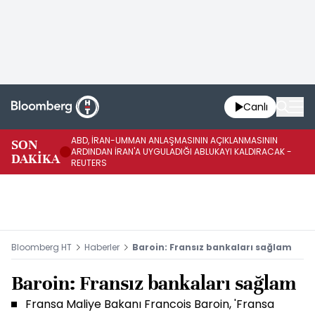
Canlı
ABD, İRAN-UMMAN ANLAŞMASININ AÇIKLANMASININ
AB
SON
ARDINDAN İRAN'A UYGULADIĞI ABLUKAYI KALDIRACAK -
GE
DAKİKA
REUTERS
UY
Bloomberg HT
Haberler
Baroin: Fransız bankaları sağlam
Baroin: Fransız bankaları sağlam
Fransa Maliye Bakanı Francois Baroin, 'Fransa