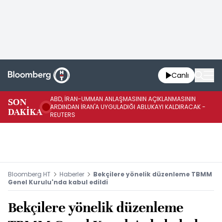
Canlı
ABD, İRAN-UMMAN ANLAŞMASININ AÇIKLANMASININ
AB
SON
ARDINDAN İRAN'A UYGULADIĞI ABLUKAYI KALDIRACAK -
GE
DAKİKA
REUTERS
UY
Bloomberg HT
Haberler
Bekçilere yönelik düzenleme TBMM
Genel Kurulu'nda kabul edildi
Bekçilere yönelik düzenleme