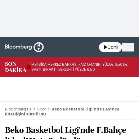
Canlı
SON
MEKSİKA MERKEZ BANKASI FAİZ ORANINI YÜZDE 6,50'DE
OY
DAKİKA
SABİT BIRAKTI; BEKLENTİ YÜZDE 6,50
AÇ
Bloomberg HT
Spor
Beko Basketbol Ligi'nde F.Bahçe
liderliğini sürdürdü
Beko Basketbol Ligi'nde F.Bahçe