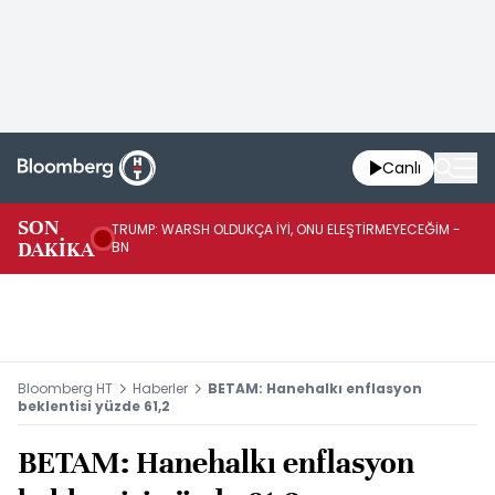
Canlı
SON
TRUMP: WARSH OLDUKÇA İYİ, ONU ELEŞTİRMEYECEĞİM -
TR
DAKİKA
BN
KA
Bloomberg HT
Haberler
BETAM: Hanehalkı enflasyon
beklentisi yüzde 61,2
BETAM: Hanehalkı enflasyon