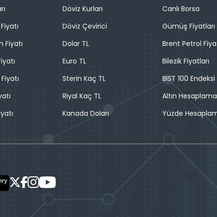
rı
Döviz Kurları
Canlı Borsa
Fiyatı
Döviz Çevirici
Gümüş Fiyatları
n Fiyatı
Dolar TL
Brent Petrol Fiya
iyatı
Euro TL
Bilezik Fiyatları
 Fiyatı
Sterin Kaç TL
BIST 100 Endeksi
yatı
Riyal Kaç TL
Altın Hesaplama
iyatı
Kanada Doları
Yüzde Hesapla