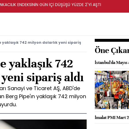
KACILIK ENDEKSİNİN GÜN İÇİ DÜŞÜŞÜ YÜZDE 2'Yİ AŞTI
 yaklaşık 742 milyon dolarlık yeni sipariş
Öne Çıka
e yaklaşık 742
İstanbul'da Mayıs 
yeni sipariş aldı
arı Sanayi ve Ticaret AŞ, ABD'de
an Berg Pipe'ın yaklaşık 742 milyon
duyurdu.
İmalat PMI Mart 2