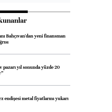
kunanlar
nı Bahçıvan'dan yeni finansman
ğrısı
 pazarı yıl sonunda yüzde 20
r”
z endişesi metal fiyatlarını yukarı
Almanya, Commerzbank
Ba