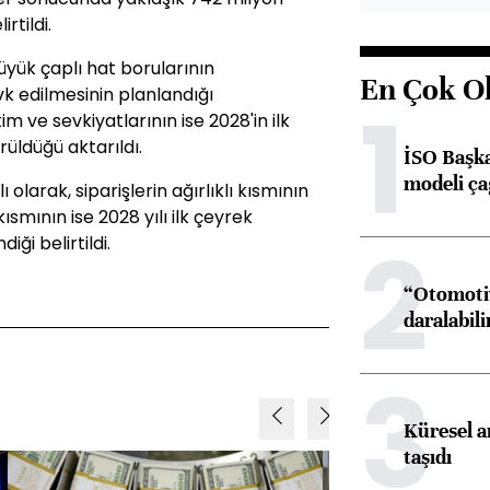
irtildi.
yük çaplı hat borularının
En Çok O
k edilmesinin planlandığı
1
 ve sevkiyatlarının ise 2028'in ilk
ldüğü aktarıldı.
İSO Başka
modeli ça
olarak, siparişlerin ağırlıklı kısmının
kısmının ise 2028 yılı ilk çeyrek
2
iği belirtildi.
“Otomotiv
daralabili
3
Küresel ar
taşıdı