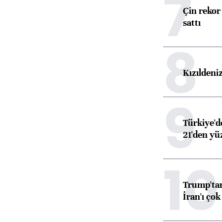
7
Çin rekor 
sattı
8
Kızıldeni
9
Türkiye'd
21'den yüz
10
Trump'tan
İran'ı çok