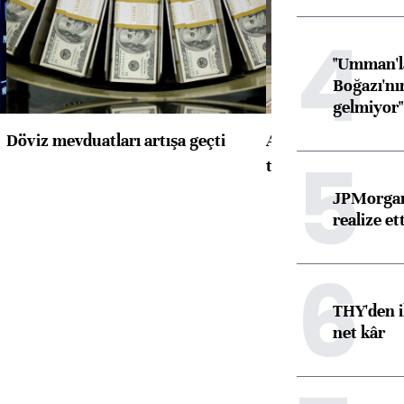
4
"Umman'la
Boğazı'nı
gelmiyor"
Döviz mevduatları artışa geçti
ABD'de konut başla
5
toparlandı
JPMorgan
realize ett
6
THY'den i
net kâr