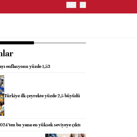
EURO BÖLGESİ'NDE ÜFE HA
nlar
ayı enflasyonu yüzde 1,53
Türkiye ilk çeyrekte yüzde 2,5 büyüdü
024’ten bu yana en yüksek seviyeye çıktı