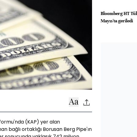
Bloomberg HT Tük
Mayıs'ta geriledi
formu'nda (KAP) yer alan
an bağlı ortaklığı Borusan Berg Pipe'ın
ler sonucunda yaklaşık 742 milyon