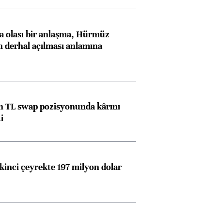
konusunda Unicredit ile
me
görüşmelere hazırlanıyor
 olası bir anlaşma, Hürmüz
n derhal açılması anlamına
ngıçları
 TL swap pozisyonunda kârını
i
kinci çeyrekte 197 milyon dolar