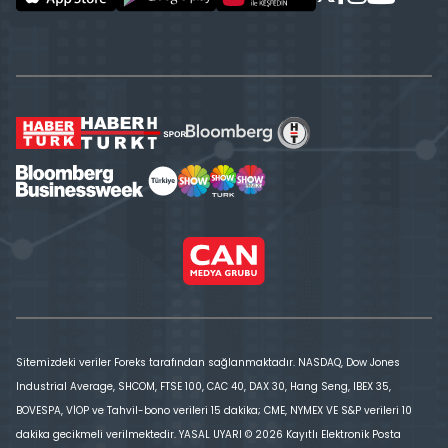
Sitemizdeki veriler Foreks tarafından sağlanmaktadır. NASDAQ, Dow Jones
Industrial Average, SHCOM, FTSE 100, CAC 40, DAX 30, Hang Seng, IBEX 35,
BOVESPA, VİOP ve Tahvil-bono verileri 15 dakika; CME, NYMEX VE S&P verileri 10
dakika gecikmeli verilmektedir. YASAL UYARI © 2026 Kayıtlı Elektronik Posta