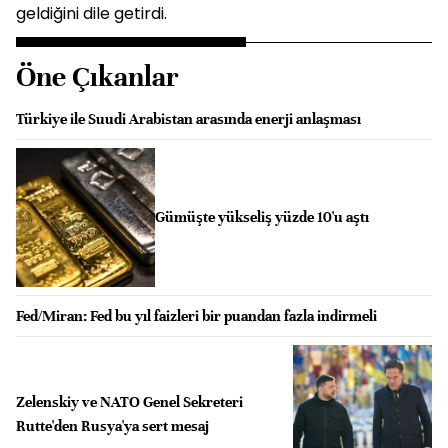
geldiğini dile getirdi.
Öne Çıkanlar
Türkiye ile Suudi Arabistan arasında enerji anlaşması
Gümüşte yükseliş yüzde 10'u aştı
Fed/Miran: Fed bu yıl faizleri bir puandan fazla indirmeli
Zelenskiy ve NATO Genel Sekreteri
Rutte'den Rusya'ya sert mesaj