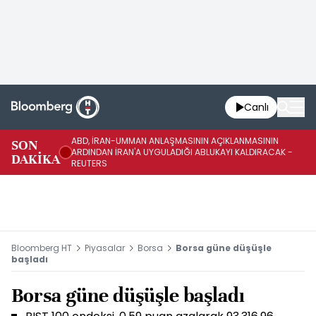
Canlı
ABD, İRAN-UMMAN ANLAŞMASININ AÇIKLANMASININ
AB
SON
ARDINDAN İRAN'A UYGULADIĞI ABLUKAYI KALDIRACAK -
GE
DAKİKA
REUTERS
UY
Bloomberg HT
Piyasalar
Borsa
Borsa güne düşüşle
başladı
Borsa güne düşüşle başladı