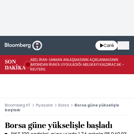
Canlı
ABD, İRAN-UMMAN ANLAŞMASININ AÇIKLANMASININ
AB
SON
ARDINDAN İRAN'A UYGULADIĞI ABLUKAYI KALDIRACAK -
GE
DAKİKA
REUTERS
UY
Bloomberg HT
Piyasalar
Borsa
Borsa güne yükselişle
başladı
Borsa güne yükselişle başladı