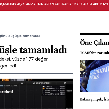
ŞMASININ AÇIKLANMASININ ARDINDAN İRAN'A UYGULADIĞI ABLUKAYI
günü düşüşle tamamladı
Öne Çıka
üşle tamamladı
TCMB'den zorunlu
deksi, yüzde 1,77 değer
geriledi
Bakan Şimşek, İsla