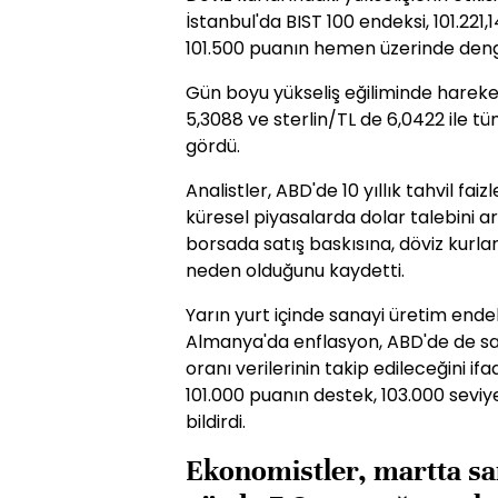
İstanbul'da BIST 100 endeksi, 101.221
101.500 puanın hemen üzerinde deng
Gün boyu yükseliş eğiliminde hareke
5,3088 ve sterlin/TL de 6,0422 ile t
gördü.
Analistler, ABD'de 10 yıllık tahvil fa
küresel piyasalarda dolar talebini ar
borsada satış baskısına, döviz kurla
neden olduğunu kaydetti.
Yarın yurt içinde sanayi üretim endek
Almanya'da enflasyon, ABD'de de sa
oranı verilerinin takip edileceğini i
101.000 puanın destek, 103.000 sevi
bildirdi.
Ekonomistler, martta sa