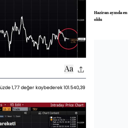
Haziran ayında en 
oldu
 yüzde 1,77 değer kaybederek 101.540,39