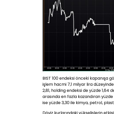
BIST 100 endeksi önceki kapanışa gö
işlem hacmi 7,1 milyar lira düzeyind
2,81, holding endeksi de yüzde 1,64 
arasında en fazla kazandıran yüzde 4
ise yüzde 3,30 ile kimya, petrol, plast
Döviz kurlarındaki yükselişlerin etkisi