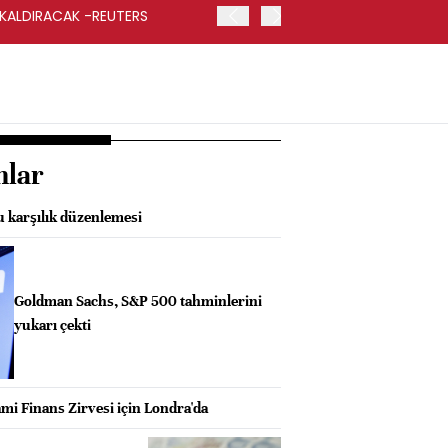
 KALDIRACAK -REUTERS
ABD DIŞİŞLERİ BAKANLIĞI
UYGULANACAK
nlar
 karşılık düzenlemesi
Goldman Sachs, S&P 500 tahminlerini
yukarı çekti
mi Finans Zirvesi için Londra'da