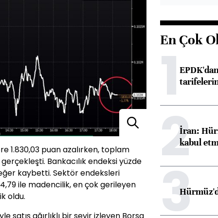
En Çok O
1
EPDK'dan 
tarifeleri
2
İran: Hür
kabul etm
re 1.830,03 puan azalırken, toplam
3
e gerçekleşti. Bankacılık endeksi yüzde
değer kaybetti. Sektör endeksleri
,79 ile madencilik, en çok gerileyen
Hürmüz'de
ik oldu.
yle satış ağırlıklı bir seyir izleyen Borsa