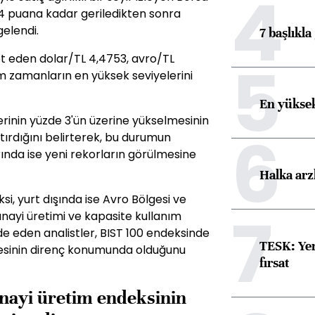
4
,14 puana kadar geriledikten sonra
elendi.
7 başlıkla
t eden dolar/TL 4,4753, avro/TL
5
üm zamanların en yüksek seviyelerini
En yüksek
izlerinin yüzde 3'ün üzerine yükselmesinin
6
tırdığını belirterek, bu durumun
rında ise yeni rekorların görülmesine
Halka arz
si, yurt dışında ise Avro Bölgesi ve
7
nayi üretimi ve kapasite kullanım
fade eden analistler, BIST 100 endeksinde
TESK: Yen
yesinin direnç konumunda olduğunu
fırsat
nayi üretim endeksinin