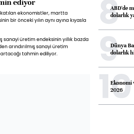
8
hmin ediyor
ABD'de ma
 katılan ekonomistler, martta
dolarlık y
in bir önceki yılın aynı ayına kıyasla
9
ş sanayi üretim endeksinin yıllık bazda
Dünya Ban
den arındırılmış sanayi üretim
dolarlık h
 artacağı tahmin ediliyor.
10
Ekonomi v
2026