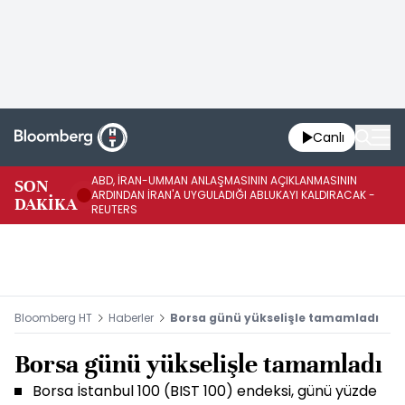
Canlı
ABD, İRAN-UMMAN ANLAŞMASININ AÇIKLANMASININ
AB
SON
ARDINDAN İRAN'A UYGULADIĞI ABLUKAYI KALDIRACAK -
GE
DAKİKA
REUTERS
UY
Bloomberg HT
Haberler
Borsa günü yükselişle tamamladı
Borsa günü yükselişle tamamladı
Borsa İstanbul 100 (BIST 100) endeksi, günü yüzde