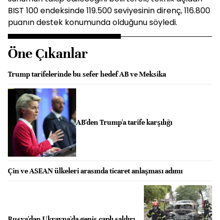
BIST 100 endeksinde 119.500 seviyesinin direnç, 116.800
puanın destek konumunda olduğunu söyledi.
Öne Çıkanlar
Trump tarifelerinde bu sefer hedef AB ve Meksika
AB'den Trump'a tarife karşılığı
Çin ve ASEAN ülkeleri arasında ticaret anlaşması adımı
Rusya'dan Ukrayna'da geniş çaplı saldırı