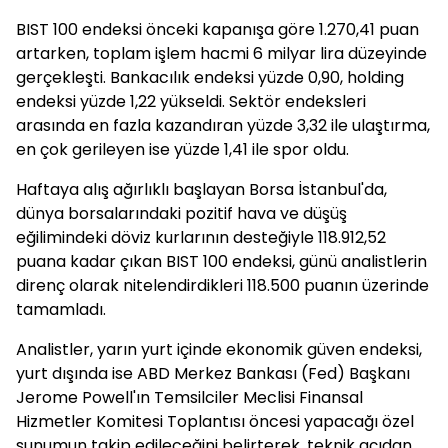
BIST 100 endeksi önceki kapanışa göre 1.270,41 puan
artarken, toplam işlem hacmi 6 milyar lira düzeyinde
gerçekleşti. Bankacılık endeksi yüzde 0,90, holding
endeksi yüzde 1,22 yükseldi. Sektör endeksleri
arasında en fazla kazandıran yüzde 3,32 ile ulaştırma,
en çok gerileyen ise yüzde 1,41 ile spor oldu.
Haftaya alış ağırlıklı başlayan Borsa İstanbul'da,
dünya borsalarındaki pozitif hava ve düşüş
eğilimindeki döviz kurlarının desteğiyle 118.912,52
puana kadar çıkan BIST 100 endeksi, günü analistlerin
direnç olarak nitelendirdikleri 118.500 puanın üzerinde
tamamladı.
Analistler, yarın yurt içinde ekonomik güven endeksi,
yurt dışında ise ABD Merkez Bankası (Fed) Başkanı
Jerome Powell'ın Temsilciler Meclisi Finansal
Hizmetler Komitesi Toplantısı öncesi yapacağı özel
sunumun takip edileceğini belirterek, teknik açıdan