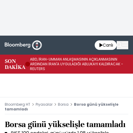
Canlı
ABD, İRAN-UMMAN ANLAŞMASININ AÇIKLANMASININ
AB
SON
ARDINDAN İRAN'A UYGULADIĞI ABLUKAYI KALDIRACAK -
GE
DAKİKA
REUTERS
UY
Bloomberg HT
Piyasalar
Borsa
Borsa günü yükselişle
tamamladı
Borsa günü yükselişle tamamladı