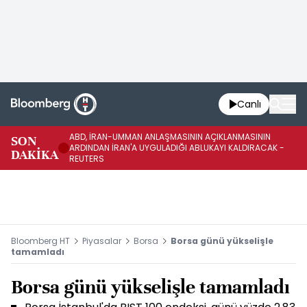
Canlı
ABD, İRAN-UMMAN ANLAŞMASININ AÇIKLANMASININ
AB
SON
ARDINDAN İRAN'A UYGULADIĞI ABLUKAYI KALDIRACAK -
GE
DAKİKA
REUTERS
UY
Bloomberg HT
Piyasalar
Borsa
Borsa günü yükselişle
tamamladı
Borsa günü yükselişle tamamladı